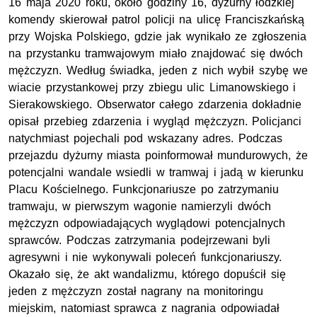
16 maja 2020 roku, około godziny 16, dyżurny łódzkiej
komendy skierował patrol policji na ulicę Franciszkańską
przy Wojska Polskiego, gdzie jak wynikało ze zgłoszenia
na przystanku tramwajowym miało znajdować się dwóch
mężczyzn. Według świadka, jeden z nich wybił szybę we
wiacie przystankowej przy zbiegu ulic Limanowskiego i
Sierakowskiego. Obserwator całego zdarzenia dokładnie
opisał przebieg zdarzenia i wygląd mężczyzn. Policjanci
natychmiast pojechali pod wskazany adres. Podczas
przejazdu dyżurny miasta poinformował mundurowych, że
potencjalni wandale wsiedli w tramwaj i jadą w kierunku
Placu Kościelnego. Funkcjonariusze po zatrzymaniu
tramwaju, w pierwszym wagonie namierzyli dwóch
mężczyzn odpowiadających wyglądowi potencjalnych
sprawców. Podczas zatrzymania podejrzewani byli
agresywni i nie wykonywali poleceń funkcjonariuszy.
Okazało się, że akt wandalizmu, którego dopuścił się
jeden z mężczyzn został nagrany na monitoringu
miejskim, natomiast sprawca z nagrania odpowiadał