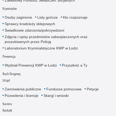
Zakładowy Fundusz Świadczeń Socjalnych
Kryminalne
Osoby zaginione
Listy gończe
Kto rozpoznaje
Sprawcy kradzieży sklepowych
Świadkowie zdarzenia/pokrzywdzeni
Zdjęcia i opisy przedmiotów zabezpieczonych oraz
poszukiwanych przez Policję
Laboratorium Kryminalistyczne KWP w Łodzi
Prewencja
Wydział Prewencji KWP w Łodzi
Przyszłość a Ty
Ruch Drogowy
Urząd
Zamówienia publiczne
Fundusze pomocowe
Petycje
Pozwolenia i licencje
Skargi i wnioski
Kariera
Kontakt