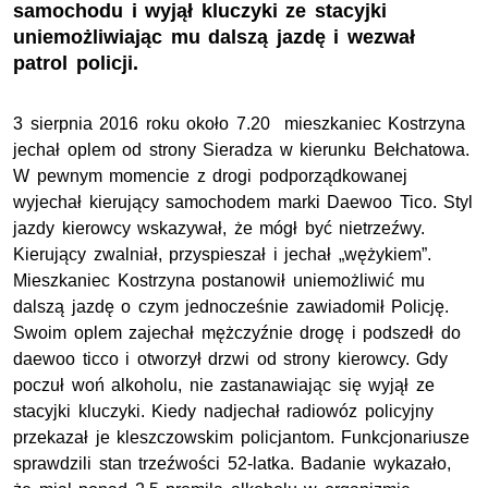
samochodu i wyjął kluczyki ze stacyjki
uniemożliwiając mu dalszą jazdę i wezwał
patrol policji.
3 sierpnia 2016 roku około 7.20 mieszkaniec Kostrzyna
jechał oplem od strony Sieradza w kierunku Bełchatowa.
W pewnym momencie z drogi podporządkowanej
wyjechał kierujący samochodem marki Daewoo Tico. Styl
jazdy kierowcy wskazywał, że mógł być nietrzeźwy.
Kierujący zwalniał, przyspieszał i jechał „wężykiem”.
Mieszkaniec Kostrzyna postanowił uniemożliwić mu
dalszą jazdę o czym jednocześnie zawiadomił Policję.
Swoim oplem zajechał mężczyźnie drogę i podszedł do
daewoo ticco i otworzył drzwi od strony kierowcy. Gdy
poczuł woń alkoholu, nie zastanawiając się wyjął ze
stacyjki kluczyki. Kiedy nadjechał radiowóz policyjny
przekazał je kleszczowskim policjantom. Funkcjonariusze
sprawdzili stan trzeźwości 52-latka. Badanie wykazało,