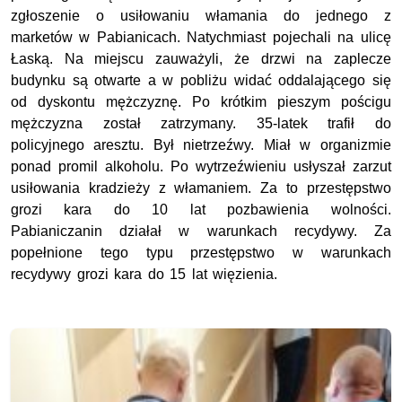
zgłoszenie o usiłowaniu włamania do jednego z
marketów w Pabianicach. Natychmiast pojechali na ulicę
Łaską. Na miejscu zauważyli, że drzwi na zaplecze
budynku są otwarte a w pobliżu widać oddalającego się
od dyskontu mężczyznę. Po krótkim pieszym pościgu
mężczyzna został zatrzymany. 35-latek trafił do
policyjnego aresztu. Był nietrzeźwy. Miał w organizmie
ponad promil alkoholu. Po wytrzeźwieniu usłyszał zarzut
usiłowania kradzieży z włamaniem. Za to przestępstwo
grozi kara do 10 lat pozbawienia wolności.
Pabianiczanin działał w warunkach recydywy. Za
popełnione tego typu przestępstwo w warunkach
recydywy grozi kara do 15 lat więzienia.