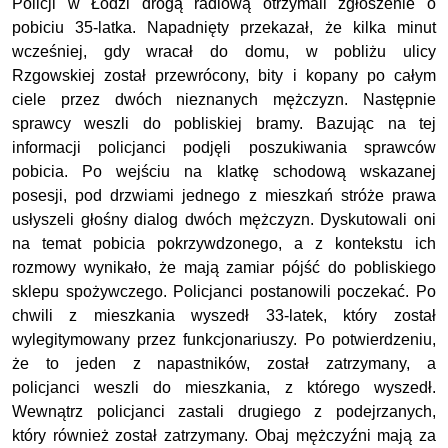
Policji w Łodzi drogą radiową otrzymali zgłoszenie o
pobiciu 35-latka. Napadnięty przekazał, że kilka minut
wcześniej, gdy wracał do domu, w pobliżu ulicy
Rzgowskiej został przewrócony, bity i kopany po całym
ciele przez dwóch nieznanych mężczyzn. Następnie
sprawcy weszli do pobliskiej bramy. Bazując na tej
informacji policjanci podjęli poszukiwania sprawców
pobicia. Po wejściu na klatkę schodową wskazanej
posesji, pod drzwiami jednego z mieszkań stróże prawa
usłyszeli głośny dialog dwóch mężczyzn. Dyskutowali oni
na temat pobicia pokrzywdzonego, a z kontekstu ich
rozmowy wynikało, że mają zamiar pójść do pobliskiego
sklepu spożywczego. Policjanci postanowili poczekać. Po
chwili z mieszkania wyszedł 33-latek, który został
wylegitymowany przez funkcjonariuszy. Po potwierdzeniu,
że to jeden z napastników, został zatrzymany, a
policjanci weszli do mieszkania, z którego wyszedł.
Wewnątrz policjanci zastali drugiego z podejrzanych,
który również został zatrzymany. Obaj mężczyźni mają za