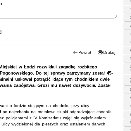
m.
a
Powrót
Drukuj
Miejskiej w Łodzi rozwikłali zagadkę rozbitego
Pogonowskiego. Do tej sprawy zatrzymany został 45-
ryminalni usiłował potrącić idące tym chodnikiem dwie
łowania zabójstwa. Grozi mu nawet dożywocie. Został
wani o fordzie stojącym na chodniku przy ulicy
 po najechaniu na metalowe słupki odgradzające chodnik
az policjantami z IV Komisariatu zajęli się wyjaśnieniem
i ulicy wydzielonej dla pieszych oraz ustaleniem danych