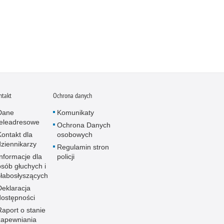
ntakt
Ochrona danych
Dane
Komunikaty
teleadresowe
Ochrona Danych
Kontakt dla
osobowych
dziennikarzy
Regulamin stron
Informacje dla
policji
osób głuchych i
słabosłyszących
Deklaracja
dostępności
Raport o stanie
zapewniania