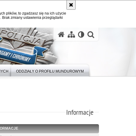
ych plików, to zgadzasz się na ich użycie
. Brak zmiany ustawienia przeglądarki
otwórz wysz
NYCH
ODDZIAŁY O PROFILU MUNDUROWYM
Informacje
FORMACJE