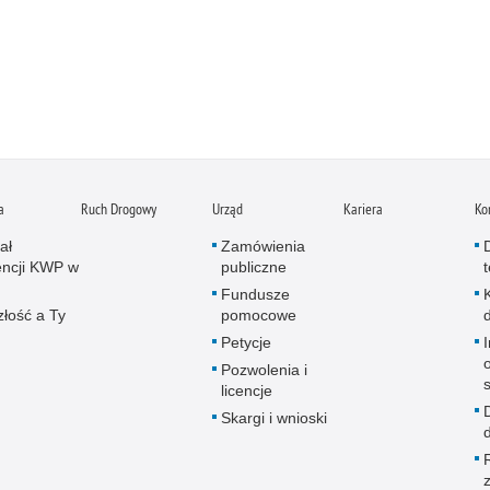
a
Ruch Drogowy
Urząd
Kariera
Ko
ał
Zamówienia
ncji KWP w
publiczne
Fundusze
złość a Ty
pomocowe
Petycje
Pozwolenia i
licencje
Skargi i wnioski