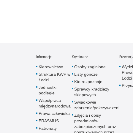
Informacje
Kryminalne
Prewencj
Kierownictwo
Osoby zaginione
Wydzi
Prewe
Struktura KWP w
Listy gończe
Łodzi
Łodzi
Kto rozpoznaje
Przys
Jednostki
Sprawcy kradzieży
podległe
sklepowych
Współpraca
Świadkowie
międzynarodowa
zdarzenia/pokrzywdzeni
Prawa człowieka
Zdjęcia i opisy
ERASMUS+
przedmiotów
zabezpieczonych oraz
Patronaty
poszukiwanych przez