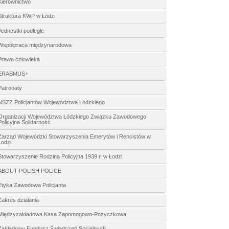
Kierownictwo
Struktura KWP w Łodzi
Jednostki podległe
Współpraca międzynarodowa
Prawa człowieka
ERASMUS+
Patronaty
NSZZ Policjantów Województwa Łódzkiego
Organizacji Województwa Łódzkiego Związku Zawodowego
Policyjna Solidarność
Zarząd Wojewódzki Stowarzyszenia Emerytów i Rencistów w
Łodzi
Stowarzyszenie Rodzina Policyjna 1939 r. w Łodzi
ABOUT POLISH POLICE
Etyka Zawodowa Policjanta
Zakres działania
Międzyzakładowa Kasa Zapomogowo-Pożyczkowa
Zakładowy Fundusz Świadczeń Socjalnych