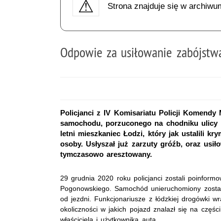
Strona znajduje się w archiwu
Odpowie za usiłowanie zabójstw
Policjanci z IV Komisariatu Policji Komendy 
samochodu, porzuconego na chodniku ulicy 
letni mieszkaniec Łodzi, który jak ustalili k
osoby. Usłyszał już zarzuty gróźb, oraz usi
tymczasowo aresztowany.
29 grudnia 2020 roku policjanci zostali poinformo
Pogonowskiego. Samochód unieruchomiony został
od jezdni. Funkcjonariusze z łódzkiej drogówki wr
okoliczności w jakich pojazd znalazł się na częśc
właściciela i użytkownika auta.