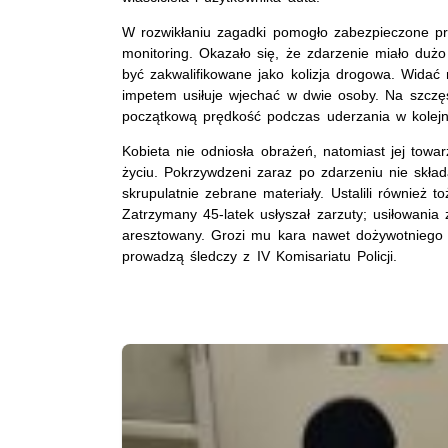
W rozwikłaniu zagadki pomogło zabezpieczone prz
monitoring. Okazało się, że zdarzenie miało duż
być zakwalifikowane jako kolizja drogowa. Widać
impetem usiłuje wjechać w dwie osoby. Na szczęś
początkową prędkość podczas uderzania w kolejne
Kobieta nie odniosła obrażeń, natomiast jej towa
życiu. Pokrzywdzeni zaraz po zdarzeniu nie składal
skrupulatnie zebrane materiały. Ustalili również 
Zatrzymany 45-latek usłyszał zarzuty; usiłowania
aresztowany. Grozi mu kara nawet dożywotniego 
prowadzą śledczy z IV Komisariatu Policji.