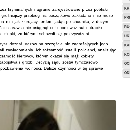
KR
ez kryminalnych nagranie zarejestrowane przez pobliski
o groźniejszy przebieg niż początkowo zakładano i nie może
PR
 na nim jak kierujący fordem jadąc po chodniku, z dużym
RU
cie sprawca nie osiągnął celu ponieważ auto utraciło
 słupki, za którymi schowali się pokrzywdzeni.
UR
rzysz doznał urazów na szczęście nie zagrażających jego
KA
i zawiadomienia. Ich tożsamość ustalili policjanci, analizując
KO
tożsamość kierowcy, którym okazał się mąż kobiety.
 zabójstwa i gróźb. Decyzją sądu został tymczasowo
OC
pozbawienia wolności. Dalsze czynności w tej sprawie
OD