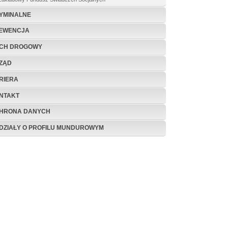
YMINALNE
EWENCJA
CH DROGOWY
ZĄD
RIERA
NTAKT
HRONA DANYCH
DZIAŁY O PROFILU MUNDUROWYM