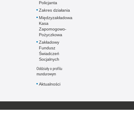
Policjanta
Zakres działania
Międzyzakładowa
Kasa
Zapomogowo-
Pożyczkowa
Zakładowy
Fundusz
Świadczeń
Socjalnych
Oddziały o profilu
mundurowym
Aktualności
Policja online
Biuletyn Informacji
BIP Polic