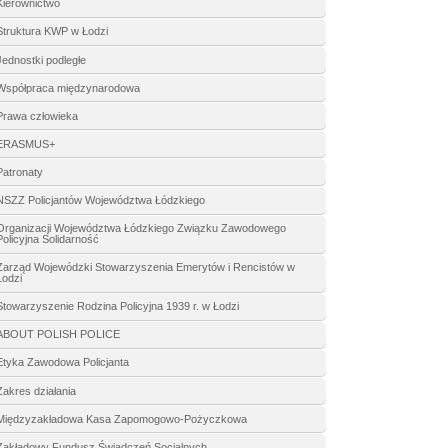
Kierownictwo
Struktura KWP w Łodzi
Jednostki podległe
Współpraca międzynarodowa
Prawa człowieka
ERASMUS+
Patronaty
NSZZ Policjantów Województwa Łódzkiego
Organizacji Województwa Łódzkiego Związku Zawodowego
Policyjna Solidarność
Zarząd Wojewódzki Stowarzyszenia Emerytów i Rencistów w
Łodzi
Stowarzyszenie Rodzina Policyjna 1939 r. w Łodzi
ABOUT POLISH POLICE
Etyka Zawodowa Policjanta
Zakres działania
Międzyzakładowa Kasa Zapomogowo-Pożyczkowa
Zakładowy Fundusz Świadczeń Socjalnych