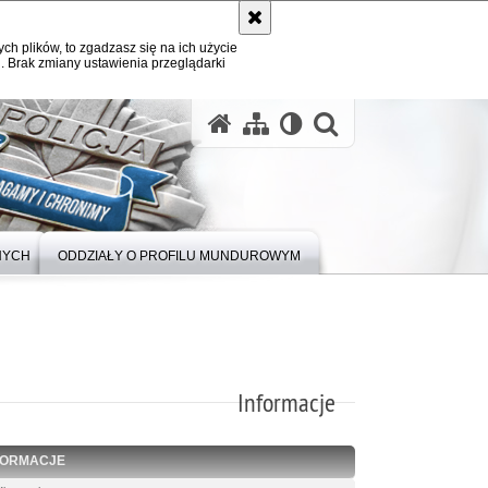
ych plików, to zgadzasz się na ich użycie
. Brak zmiany ustawienia przeglądarki
otwórz wysz
NYCH
ODDZIAŁY O PROFILU MUNDUROWYM
Informacje
FORMACJE