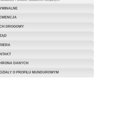
YMINALNE
EWENCJA
CH DROGOWY
ZĄD
RIERA
NTAKT
HRONA DANYCH
DZIAŁY O PROFILU MUNDUROWYM