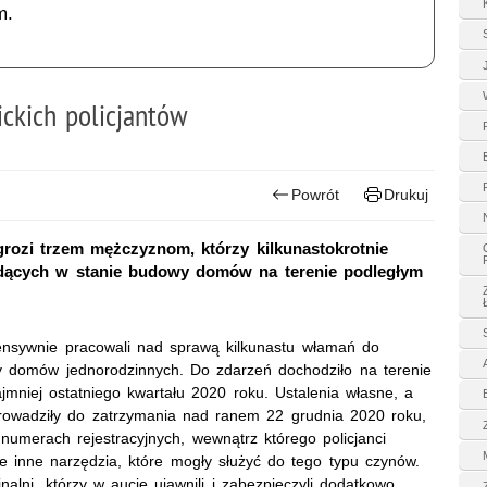
m.
ckich policjantów
Powrót
Drukuj
grozi trzem mężczyznom, którzy kilkunastokrotnie
dących w stanie budowy domów na terenie podległym
ntensywnie pracowali nad sprawą kilkunastu włamań do
 domów jednorodzinnych. Do zdarzeń dochodziło na terenie
ajmniej ostatniego kwartału 2020 roku. Ustalenia własne, a
prowadziły do zatrzymania nad ranem 22 grudnia 2020 roku,
umerach rejestracyjnych, wewnątrz którego policjanci
e inne narzędzia, które mogły służyć do tego typu czynów.
nalni, którzy w aucie ujawnili i zabezpieczyli dodatkowo