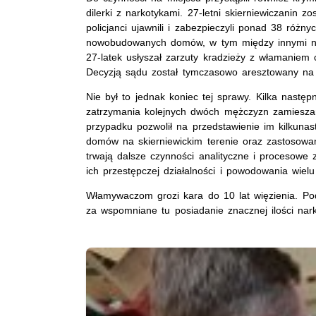
dilerki z narkotykami. 27-letni skierniewiczanin
policjanci ujawnili i zabezpieczyli ponad 38 róż
nowobudowanych domów, w tym między innymi narz
27-latek usłyszał zarzuty kradzieży z włamaniem 
Decyzją sądu został tymczasowo aresztowany na 
Nie był to jednak koniec tej sprawy. Kilka następ
zatrzymania kolejnych dwóch mężczyzn zamiesza
przypadku pozwolił na przedstawienie im kilkun
domów na skierniewickim terenie oraz zastosowa
trwają dalsze czynności analityczne i procesowe
ich przestępczej działalności i powodowania wie
Włamywaczom grozi kara do 10 lat więzienia. 
za wspomniane tu posiadanie znacznej ilości nark