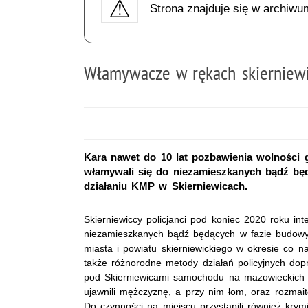
Strona znajduje się w archiwu
Włamywacze w rękach skierniewi
Kara nawet do 10 lat pozbawienia wolności 
włamywali się do niezamieszkanych bądź bę
działaniu KMP w Skierniewicach.
Skierniewiccy policjanci pod koniec 2020 roku i
niezamieszkanych bądź będących w fazie budowy
miasta i powiatu skierniewickiego w okresie co n
także różnorodne metody działań policyjnych do
pod Skierniewicami samochodu na mazowieckich n
ujawnili mężczyznę, a przy nim łom, oraz rozmait
Do czynności na miejscu przystąpili również krymi