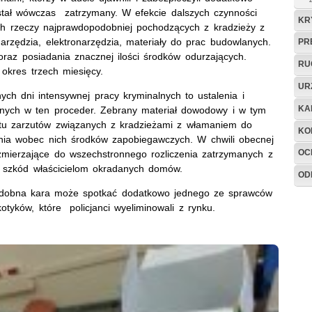
 został wówczas zatrzymany. W efekcie dalszych czynności
KR
nych rzeczy najprawdopodobniej pochodzących z kradzieży z
ędzia, elektronarzędzia, materiały do prac budowlanych.
PR
oraz posiadania znacznej ilości środków odurzających.
RU
okres trzech miesięcy.
UR
nych dni intensywnej pracy kryminalnych to ustalenia i
KA
nych w ten proceder. Zebrany materiał dowodowy i w tym
astu zarzutów związanych z kradzieżami z włamaniem do
KO
nia wobec nich środków zapobiegawczych. W chwili obecnej
OC
 zmierzające do wszechstronnego rozliczenia zatrzymanych z
lu szkód właścicielom okradanych domów.
OD
Podobna kara może spotkać dodatkowo jednego ze sprawców
otyków, które policjanci wyeliminowali z rynku.