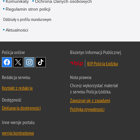
Komunikaty
Ochrona Danych osobowych
Regulamin stron policji
Oddziały o profilu mundurowym
Aktualności
Policja online
Biuletyn Informacji Publicznej
BIP Policja Łódzka
Redakcja serwisu
Nota prawna
Chcesz wykorzystać materiał
Kontakt z redakcją
z serwisu Policja Łódzka.
Dostępność
Zapoznaj się z zasadami
Deklaracja dostępności
Polityka prywatności
Inne wersje portalu
wersja kontrastowa