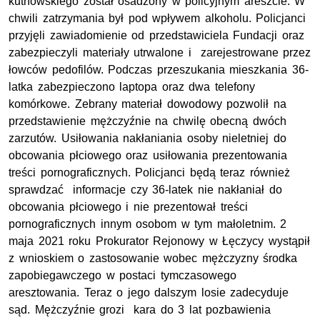
kutnowskiego został osadzony w policyjnym areszcie. W
chwili zatrzymania był pod wpływem alkoholu. Policjanci
przyjęli zawiadomienie od przedstawiciela Fundacji oraz
zabezpieczyli materiały utrwalone i zarejestrowane przez
łowców pedofilów. Podczas przeszukania mieszkania 36-
latka zabezpieczono laptopa oraz dwa telefony
komórkowe. Zebrany materiał dowodowy pozwolił na
przedstawienie mężczyźnie na chwilę obecną dwóch
zarzutów. Usiłowania nakłaniania osoby nieletniej do
obcowania płciowego oraz usiłowania prezentowania
treści pornograficznych. Policjanci będą teraz również
sprawdzać informacje czy 36-latek nie nakłaniał do
obcowania płciowego i nie prezentował treści
pornograficznych innym osobom w tym małoletnim. 2
maja 2021 roku Prokurator Rejonowy w Łęczycy wystąpił
z wnioskiem o zastosowanie wobec mężczyzny środka
zapobiegawczego w postaci tymczasowego
aresztowania. Teraz o jego dalszym losie zadecyduje
sąd. Mężczyźnie grozi kara do 3 lat pozbawienia