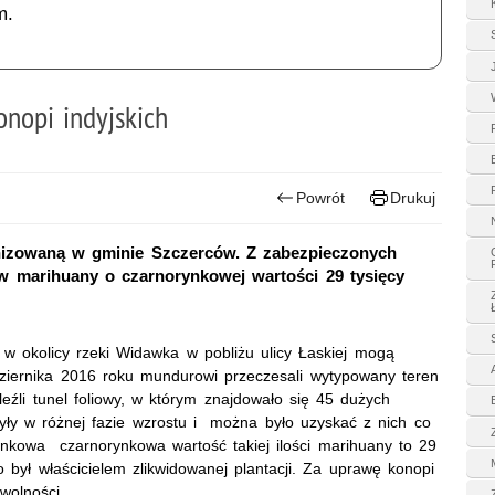
m.
onopi indyjskich
Powrót
Drukuj
ganizowaną w gminie Szczerców. Z zabezpieczonych
w marihuany o czarnorynkowej wartości 29 tysięcy
że w okolicy rzeki Widawka w pobliżu ulicy Łaskiej mogą
ździernika 2016 roku mundurowi przeczesali wytypowany teren
leźli tunel foliowy, w którym znajdowało się 45 dużych
były w różnej fazie wzrostu i można było uzyskać z nich co
kowa czarnorynkowa wartość takiej ilości marihuany to 29
to był właścicielem zlikwidowanej plantacji. Za uprawę konopi
wolności.