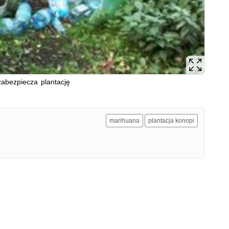
 zabezpiecza plantację
marihuana
plantacja konopi