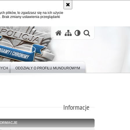
ych plików, to zgadzasz się na ich użycie
. Brak zmiany ustawienia przeglądarki
otwórz wysz
NYCH
ODDZIAŁY O PROFILU MUNDUROWYM
Informacje
FORMACJE