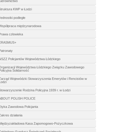
Kierownictwo
Struktura KWP w Łodzi
Jednostki podległe
Współpraca międzynarodowa
Prawa człowieka
ERASMUS+
Patronaty
NSZZ Policjantów Województwa Łódzkiego
Organizacji Województwa Łódzkiego Związku Zawodowego
Policyjna Solidarność
Zarząd Wojewódzki Stowarzyszenia Emerytów i Rencistów w
Łodzi
Stowarzyszenie Rodzina Policyjna 1939 r. w Łodzi
ABOUT POLISH POLICE
Etyka Zawodowa Policjanta
Zakres działania
Międzyzakładowa Kasa Zapomogowo-Pożyczkowa
Zakładowy Fundusz Świadczeń Socjalnych