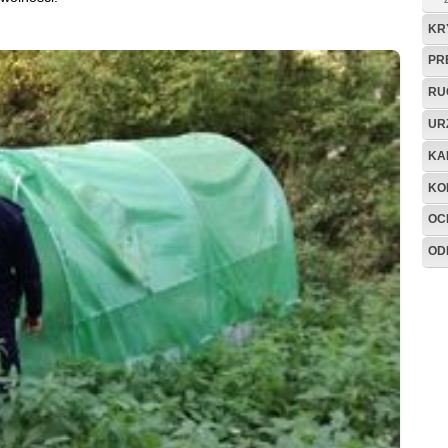
KR
PR
RU
UR
KA
KO
OC
OD