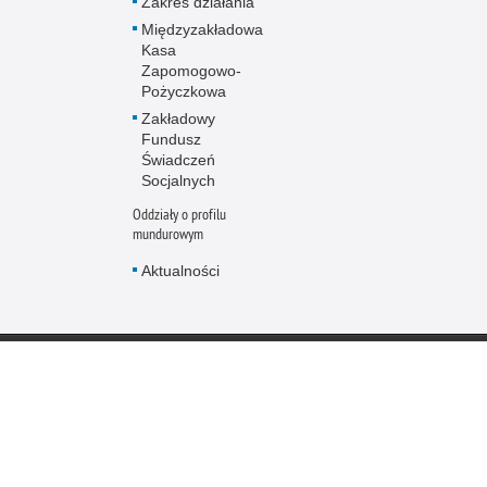
Zakres działania
Międzyzakładowa
Kasa
Zapomogowo-
Pożyczkowa
Zakładowy
Fundusz
Świadczeń
Socjalnych
Oddziały o profilu
mundurowym
Aktualności
Policja online
Biuletyn Informacji
BIP Polic