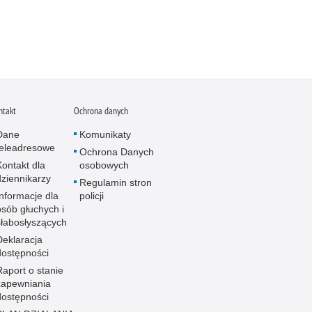
ntakt
Ochrona danych
Dane
Komunikaty
teleadresowe
Ochrona Danych
Kontakt dla
osobowych
dziennikarzy
Regulamin stron
Informacje dla
policji
osób głuchych i
słabosłyszących
Deklaracja
dostępności
Raport o stanie
zapewniania
dostępności