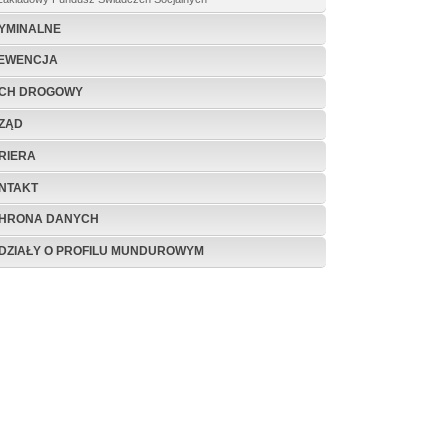
YMINALNE
EWENCJA
CH DROGOWY
ZĄD
RIERA
NTAKT
HRONA DANYCH
DZIAŁY O PROFILU MUNDUROWYM