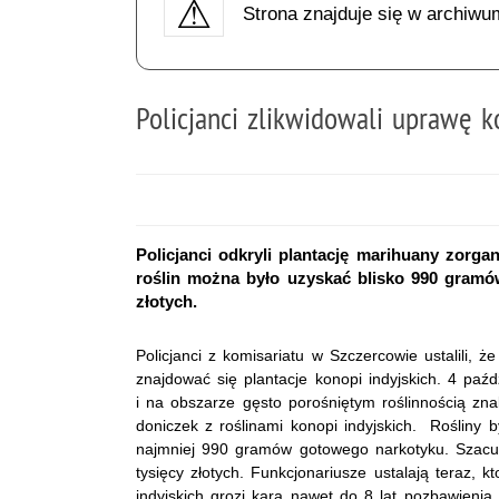
Strona znajduje się w archiwu
Policjanci zlikwidowali uprawę k
Policjanci odkryli plantację marihuany zor
roślin można było uzyskać blisko 990 gramó
złotych.
Policjanci z komisariatu w Szczercowie ustalili, 
znajdować się plantacje konopi indyjskich. 4 pa
i na obszarze gęsto porośniętym roślinnością zna
doniczek z roślinami konopi indyjskich. Rośliny 
najmniej 990 gramów gotowego narkotyku. Szacun
tysięcy złotych. Funkcjonariusze ustalają teraz, k
indyjskich grozi kara nawet do 8 lat pozbawienia 