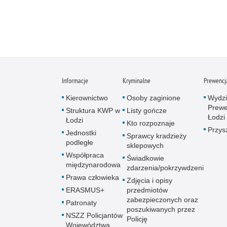
Informacje
Kryminalne
Prewencj
Kierownictwo
Osoby zaginione
Wydzi
Prewe
Struktura KWP w
Listy gończe
Łodzi
Łodzi
Kto rozpoznaje
Przys
Jednostki
Sprawcy kradzieży
podległe
sklepowych
Współpraca
Świadkowie
międzynarodowa
zdarzenia/pokrzywdzeni
Prawa człowieka
Zdjęcia i opisy
ERASMUS+
przedmiotów
zabezpieczonych oraz
Patronaty
poszukiwanych przez
NSZZ Policjantów
Policję
Województwa