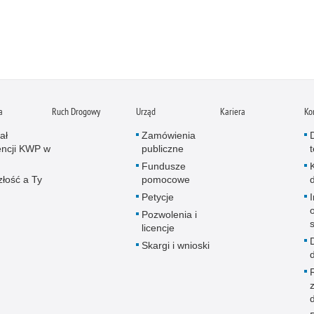
a
Ruch Drogowy
Urząd
Kariera
Ko
ał
Zamówienia
ncji KWP w
publiczne
Fundusze
złość a Ty
pomocowe
Petycje
Pozwolenia i
licencje
Skargi i wnioski