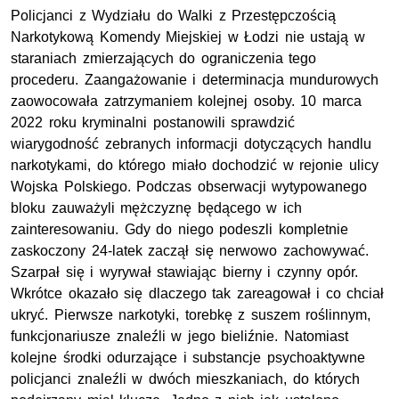
Policjanci z Wydziału do Walki z Przestępczością
Narkotykową Komendy Miejskiej w Łodzi nie ustają w
staraniach zmierzających do ograniczenia tego
procederu. Zaangażowanie i determinacja mundurowych
zaowocowała zatrzymaniem kolejnej osoby. 10 marca
2022 roku kryminalni postanowili sprawdzić
wiarygodność zebranych informacji dotyczących handlu
narkotykami, do którego miało dochodzić w rejonie ulicy
Wojska Polskiego. Podczas obserwacji wytypowanego
bloku zauważyli mężczyznę będącego w ich
zainteresowaniu. Gdy do niego podeszli kompletnie
zaskoczony 24-latek zaczął się nerwowo zachowywać.
Szarpał się i wyrywał stawiając bierny i czynny opór.
Wkrótce okazało się dlaczego tak zareagował i co chciał
ukryć. Pierwsze narkotyki, torebkę z suszem roślinnym,
funkcjonariusze znaleźli w jego bieliźnie. Natomiast
kolejne środki odurzające i substancje psychoaktywne
policjanci znaleźli w dwóch mieszkaniach, do których