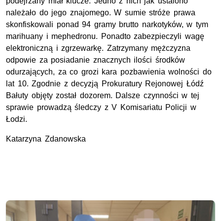
podejrzany miał klucze. Jedno z nich jak ustalono
należało do jego znajomego. W sumie stróże prawa
skonfiskowali ponad 94 gramy brutto narkotyków, w tym
marihuany i mephedronu. Ponadto zabezpieczyli wagę
elektroniczną i zgrzewarkę. Zatrzymany mężczyzna
odpowie za posiadanie znacznych ilości środków
odurzających, za co grozi kara pozbawienia wolności do
lat 10. Zgodnie z decyzją Prokuratury Rejonowej Łódź
Bałuty objęty został dozorem. Dalsze czynności w tej
sprawie prowadzą śledczy z V Komisariatu Policji w
Łodzi.
Katarzyna Zdanowska