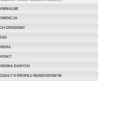
YMINALNE
EWENCJA
CH DROGOWY
ZĄD
RIERA
NTAKT
HRONA DANYCH
DZIAŁY O PROFILU MUNDUROWYM