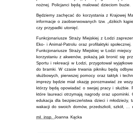
nożnej. Policjanci będą malować dzieciom buzie.
Będziemy zachęcać do korzystania z Krajowej M
informacje o zaobserwowanych tzw. „dzikich kąpi
czy przypadki utonięć.
Funkcjonariusze Straży Miejskiej z Łodzi zaprez
Eko- i Animal-Patrolu oraz profilaktyki społeczne
Funkcjonariusze Straży Miejskiej w Łodzi miejs
korzystaniu z akwenów, pokażą jak bronić się pr
Sportu i rekreacji w Łodzi, przygotował wyjątkowe 
do bramki. W czasie trwania pikniku będą odbywał
służbowych, pierwszej pomocy oraz taktyk i techni
imprezy będzie miał okazję porozmawiać ze wszys
którzy będą opowiadać o swojej pracy i służbie. 
które laureaci otrzymają nagrody oraz upominki.
edukacja dla bezpieczeństwa dzieci i młodzieży, 
wakacji do swoich domów, przedszkoli, szkół, … 
mł. insp.
Joanna Kącka