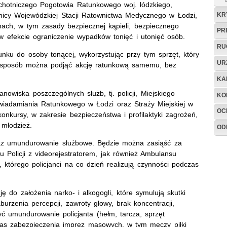
Ochotniczego Pogotowia Ratunkowego woj. łódzkiego,
KR
icy Wojewódzkiej Stacji Ratownictwa Medycznego w Łodzi,
ch, w tym zasady bezpiecznej kąpieli, bezpiecznego
PR
 efekcie ograniczenie wypadków tonięć i utonięć osób.
RU
nku do osoby tonącej, wykorzystując przy tym sprzęt, który
UR
ki sposób można podjąć akcję ratunkową samemu, bez
KA
wiska poszczególnych służb, tj. policji, Miejskiego
KO
wiadamiania Ratunkowego w Łodzi oraz Straży Miejskiej w
OC
onkursy, w zakresie bezpieczeństwa i profilaktyki zagrożeń,
 młodzież.
OD
raz umundurowanie służbowe. Będzie można zasiąść za
 Policji z videorejestratorem, jak również Ambulansu
którego policjanci na co dzień realizują czynności podczas
ę do założenia narko- i alkogogli, które symulują skutki
burzenia percepcji, zawroty głowy, brak koncentracji,
ć umundurowanie policjanta (hełm, tarcza, sprzęt
zas zabezpieczenia imprez masowych, w tym meczy piłki