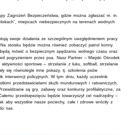
apy Zagrożeń Bezpieczeństwa, gdzie można zgłaszać m. in.
eliskach”, miejscach niebezpiecznych na terenach wodnych
entują swoje działania ze szczególnym uwzględnieniem pracy
j. Na stoisku będzie można również zobaczyć patrol konny.
cy będą mówić o bezpiecznym spędzaniu wolnego czasu oraz
zed pogryzieniem przez psa. Nasz Partner – Miejski Ośrodek
aktywności sportowe – strzelanie z łuku, softball, strzelanie
y się równolegle inne pokazy, tj. szkolenia psów
k interwencji policyjnych. W tym dniu, każdy uczestnik
tkimi przedstawicielami służb mundurowych i ratowniczych,
Przewidziane są gry, zabawy oraz konkursy profilaktyczne, za
 Całemu przedsięwzięciu będzie towarzyszył cel nadrzędny –
tak aby wszystkie nasze pociechy, całe i zdrowe wróciły z
do nas.