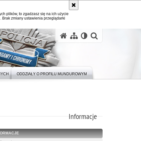
ych plików, to zgadzasz się na ich użycie
. Brak zmiany ustawienia przeglądarki
otwórz wysz
NYCH
ODDZIAŁY O PROFILU MUNDUROWYM
Informacje
FORMACJE