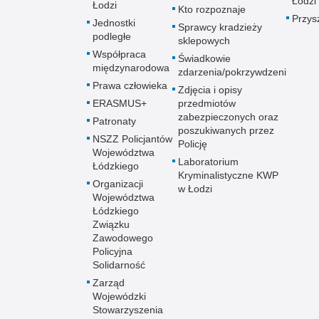
Łodzi
Łodzi
Kto rozpoznaje
Przys
Jednostki
Sprawcy kradzieży
podległe
sklepowych
Współpraca
Świadkowie
międzynarodowa
zdarzenia/pokrzywdzeni
Prawa człowieka
Zdjęcia i opisy
ERASMUS+
przedmiotów
zabezpieczonych oraz
Patronaty
poszukiwanych przez
NSZZ Policjantów
Policję
Województwa
Laboratorium
Łódzkiego
Kryminalistyczne KWP
Organizacji
w Łodzi
Województwa
Łódzkiego
Związku
Zawodowego
Policyjna
Solidarność
Zarząd
Wojewódzki
Stowarzyszenia