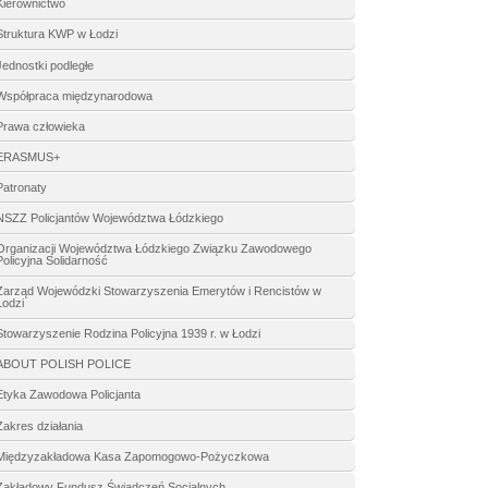
Kierownictwo
Struktura KWP w Łodzi
Jednostki podległe
Współpraca międzynarodowa
Prawa człowieka
ERASMUS+
Patronaty
NSZZ Policjantów Województwa Łódzkiego
Organizacji Województwa Łódzkiego Związku Zawodowego
Policyjna Solidarność
Zarząd Wojewódzki Stowarzyszenia Emerytów i Rencistów w
Łodzi
Stowarzyszenie Rodzina Policyjna 1939 r. w Łodzi
ABOUT POLISH POLICE
Etyka Zawodowa Policjanta
Zakres działania
Międzyzakładowa Kasa Zapomogowo-Pożyczkowa
Zakładowy Fundusz Świadczeń Socjalnych