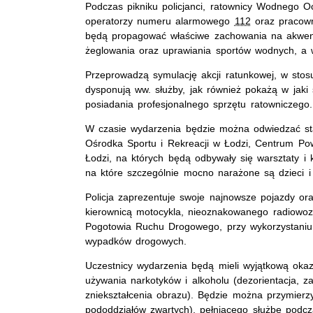
Podczas pikniku policjanci, ratownicy Wodnego 
operatorzy numeru alarmowego
112
oraz pracown
będą propagować właściwe zachowania na akwena
żeglowania oraz uprawiania sportów wodnych, a w
Przeprowadzą symulację akcji ratunkowej, w stosu
dysponują ww. służby, jak również pokażą w ja
posiadania profesjonalnego sprzętu ratowniczego.
W czasie wydarzenia będzie można odwiedzać stano
Ośrodka Sportu i Rekreacji w Łodzi, Centrum Po
Łodzi, na których będą odbywały się warsztaty i k
na które szczególnie mocno narażone są dzieci i
Policja zaprezentuje swoje najnowsze pojazdy o
kierownicą motocykla, nieoznakowanego radiowozu
Pogotowia Ruchu Drogowego, przy wykorzystaniu, 
wypadków drogowych.
Uczestnicy wydarzenia będą mieli wyjątkową okazj
używania narkotyków i alkoholu (dezorientacja, za
zniekształcenia obrazu). Będzie można przymierzy
pododdziałów zwartych), pełniącego służbę podc