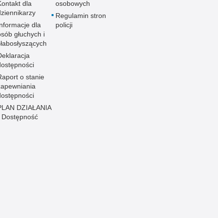
Kontakt dla
osobowych
dziennikarzy
Regulamin stron
Informacje dla
policji
osób głuchych i
słabosłyszących
Deklaracja
dostępności
Raport o stanie
zapewniania
dostępności
PLAN DZIAŁANIA
- Dostępność