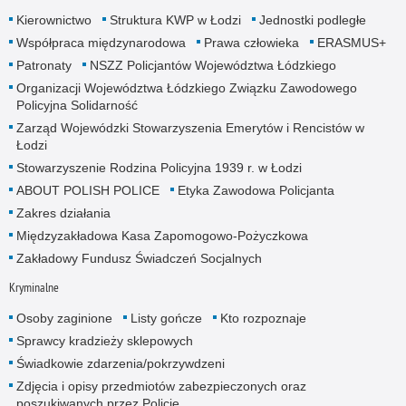
Kierownictwo
Struktura KWP w Łodzi
Jednostki podległe
Współpraca międzynarodowa
Prawa człowieka
ERASMUS+
Patronaty
NSZZ Policjantów Województwa Łódzkiego
Organizacji Województwa Łódzkiego Związku Zawodowego
Policyjna Solidarność
Zarząd Wojewódzki Stowarzyszenia Emerytów i Rencistów w
Łodzi
Stowarzyszenie Rodzina Policyjna 1939 r. w Łodzi
ABOUT POLISH POLICE
Etyka Zawodowa Policjanta
Zakres działania
Międzyzakładowa Kasa Zapomogowo-Pożyczkowa
Zakładowy Fundusz Świadczeń Socjalnych
Kryminalne
Osoby zaginione
Listy gończe
Kto rozpoznaje
Sprawcy kradzieży sklepowych
Świadkowie zdarzenia/pokrzywdzeni
Zdjęcia i opisy przedmiotów zabezpieczonych oraz
poszukiwanych przez Policję