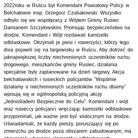
2022roku w Ruścu był Komendant Powiatowy Policji w
Bełchatowie insp. Grzegorz Czubakowski. Wszystko
odbyło się we współpracy z Wójtem Gminy Rusiec
Damianem Szczytowskim. Promując bezpieczeństwo na
drodze, Komendant i Wójt rozdawali kamizelki
odblaskowe. Otrzymali je piesi i rowerzyści, którzy tego
dnia pojawili się na targowisku w Ruścu. Aby dotrzeć do
jaknajwiększej liczby niechronionych uczestników ruchu
drogowego, mieszkańców gminy Rusiec, działania
specjalnie były zaplanowane na dzień targowy. Akcja
bełchatowskich i rusieckich policjantów "Wspólnie
działamy o niechronionych uczestników ruchu dbamy"
wpisują się w ogólnopolską policyjną akcję
„Jednośladem Bezpiecznie do Celu”. Komendant i wójt
oraz rusieccy policjanci wręczając kamizelki odblaskowe
przypominali, jak ważne jest być widocznym na drodze.
Uświadamiali, że każdy pieszy, poruszający się po
zmierzchu po drodze poza obszarem zabudowanym, ma