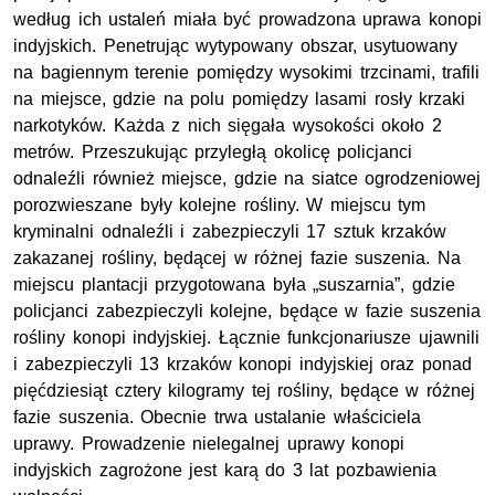
według ich ustaleń miała być prowadzona uprawa konopi
indyjskich. Penetrując wytypowany obszar, usytuowany
na bagiennym terenie pomiędzy wysokimi trzcinami, trafili
na miejsce, gdzie na polu pomiędzy lasami rosły krzaki
narkotyków. Każda z nich sięgała wysokości około 2
metrów. Przeszukując przyległą okolicę policjanci
odnaleźli również miejsce, gdzie na siatce ogrodzeniowej
porozwieszane były kolejne rośliny. W miejscu tym
kryminalni odnaleźli i zabezpieczyli 17 sztuk krzaków
zakazanej rośliny, będącej w różnej fazie suszenia. Na
miejscu plantacji przygotowana była „suszarnia”, gdzie
policjanci zabezpieczyli kolejne, będące w fazie suszenia
rośliny konopi indyjskiej. Łącznie funkcjonariusze ujawnili
i zabezpieczyli 13 krzaków konopi indyjskiej oraz ponad
pięćdziesiąt cztery kilogramy tej rośliny, będące w różnej
fazie suszenia. Obecnie trwa ustalanie właściciela
uprawy. Prowadzenie nielegalnej uprawy konopi
indyjskich zagrożone jest karą do 3 lat pozbawienia