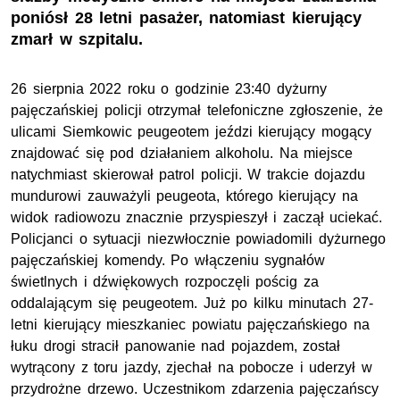
poniósł 28 letni pasażer, natomiast kierujący
zmarł w szpitalu.
26 sierpnia 2022 roku o godzinie 23:40 dyżurny
pajęczańskiej policji otrzymał telefoniczne zgłoszenie, że
ulicami Siemkowic peugeotem jeździ kierujący mogący
znajdować się pod działaniem alkoholu. Na miejsce
natychmiast skierował patrol policji. W trakcie dojazdu
mundurowi zauważyli peugeota, którego kierujący na
widok radiowozu znacznie przyspieszył i zaczął uciekać.
Policjanci o sytuacji niezwłocznie powiadomili dyżurnego
pajęczańskiej komendy. Po włączeniu sygnałów
świetlnych i dźwiękowych rozpoczęli pościg za
oddalającym się peugeotem. Już po kilku minutach 27-
letni kierujący mieszkaniec powiatu pajęczańskiego na
łuku drogi stracił panowanie nad pojazdem, został
wytrącony z toru jazdy, zjechał na pobocze i uderzył w
przydrożne drzewo. Uczestnikom zdarzenia pajęczańscy