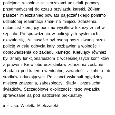
policjanci wspólnie ze strażakami udzielali pomocy
przedmedycznej do czasu przyjazdu karetki. 28-letni
pasażer, mieszkaniec powiatu pajęczańskiego pomimo
udzielonej reanimacji zmarł na miejscu zdarzenia,
natomiast kierujący pomimo wysiłków lekarzy zmarł w
szpitalu. Po sprawdzeniu w policyjnych systemach
okazało się, że pasażer był osobą poszukiwaną przez
policję w celu odbycia kary pozbawienia wolności i
doprowadzenia do zakładu karnego. Kierujący również
był znany funkcjonariuszom z wcześniejszych konfliktów
z prawem. Krew obu uczestników zdarzenia zostanie
zbadana pod kątem ewentualnej zawartości alkoholu lub
środków odurzających. Policjanci wykonali oględziny
miejsca zdarzenia, zabezpieczyli ślady i przesłuchali
świadków. Szczegółowe okoliczności tego wypadku
sprawdzane są pod nadzorem prokuratury
/
mł. asp.
Wioletta Mielczarek/