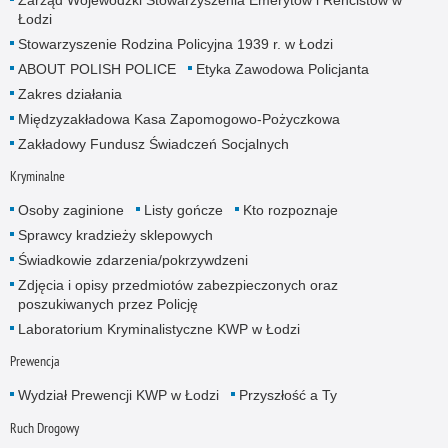
Zarząd Wojewódzki Stowarzyszenia Emerytów i Rencistów w
Łodzi
Stowarzyszenie Rodzina Policyjna 1939 r. w Łodzi
ABOUT POLISH POLICE
Etyka Zawodowa Policjanta
Zakres działania
Międzyzakładowa Kasa Zapomogowo-Pożyczkowa
Zakładowy Fundusz Świadczeń Socjalnych
Kryminalne
Osoby zaginione
Listy gończe
Kto rozpoznaje
Sprawcy kradzieży sklepowych
Świadkowie zdarzenia/pokrzywdzeni
Zdjęcia i opisy przedmiotów zabezpieczonych oraz
poszukiwanych przez Policję
Laboratorium Kryminalistyczne KWP w Łodzi
Prewencja
Wydział Prewencji KWP w Łodzi
Przyszłość a Ty
Ruch Drogowy