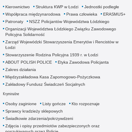
Kierownictwo
Struktura KWP w Łodzi
Jednostki podległe
Współpraca międzynarodowa
Prawa człowieka
ERASMUS+
Patronaty
NSZZ Policjantów Województwa Łódzkiego
Organizacji Województwa Łódzkiego Związku Zawodowego
Policyjna Solidarność
Zarząd Wojewódzki Stowarzyszenia Emerytów i Rencistów w
Łodzi
Stowarzyszenie Rodzina Policyjna 1939 r. w Łodzi
ABOUT POLISH POLICE
Etyka Zawodowa Policjanta
Zakres działania
Międzyzakładowa Kasa Zapomogowo-Pożyczkowa
Zakładowy Fundusz Świadczeń Socjalnych
Kryminalne
Osoby zaginione
Listy gończe
Kto rozpoznaje
Sprawcy kradzieży sklepowych
Świadkowie zdarzenia/pokrzywdzeni
Zdjęcia i opisy przedmiotów zabezpieczonych oraz
poszukiwanych przez Policję