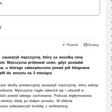
m.
w
Powrót
Drukuj
zi zauważyli mężczyznę, który za wszelką cenę
ami. Mężczyzna próbował uciec, gdyż posiadał
atka, u którego zabezpieczono ponad pół kilograma
afił do aresztu na 3 miesiące.
odczas służby prewencyjnej zauważyli mężczyznę, który widząc
potkania. Mężczyzna nagle odwrócił się i odszedł w
awdzić powód takiego zachowania. Podczas legitymowania
 odzieży ślady po białym proszku. W efekcie
riusze zabezpieczyli torebkę z amfetaminą.