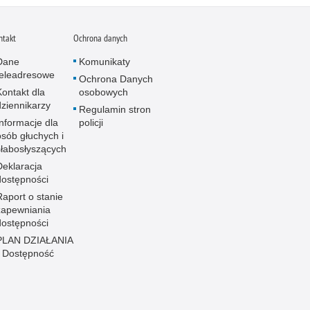
ntakt
Ochrona danych
Dane
Komunikaty
teleadresowe
Ochrona Danych
Kontakt dla
osobowych
dziennikarzy
Regulamin stron
Informacje dla
policji
osób głuchych i
słabosłyszących
Deklaracja
dostępności
Raport o stanie
zapewniania
dostępności
PLAN DZIAŁANIA
- Dostępność