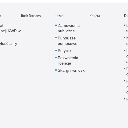
a
Ruch Drogowy
Urząd
Kariera
Ko
ał
Zamówienia
ncji KWP w
publiczne
Fundusze
złość a Ty
pomocowe
Petycje
Pozwolenia i
licencje
Skargi i wnioski