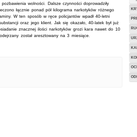
 pozbawienia wolności. Dalsze czynności doprowadziły
KR
pieczono łącznie ponad pół kilograma narkotyków różnego
aminy. W ten sposób w ręce policjantów wpadł 40-letni
PR
bstancji oraz jego klient. Jak się okazało, 40-latek był już
RU
iadanie znacznej ilości narkotyków grozi kara nawet do 10
podejrzany został aresztowany na 3 miesiące.
UR
KA
KO
OC
OD