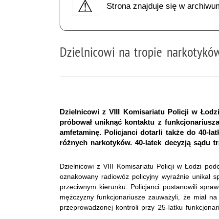
Strona znajduje się w archiwu
Dzielnicowi na tropie narkotykó
Dzielnicowi z VIII Komisariatu Policji w Łod
próbował uniknąć kontaktu z funkcjonariusz
amfetaminę. Policjanci dotarli także do 40-l
różnych narkotyków. 40-latek decyzją sądu tr
Dzielnicowi z VIII Komisariatu Policji w Łodzi p
oznakowany radiowóz policyjny wyraźnie unikał s
przeciwnym kierunku. Policjanci postanowili spr
mężczyzny funkcjonariusze zauważyli, że miał na
przeprowadzonej kontroli przy 25-latku funkcjona