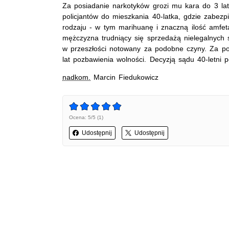
Za posiadanie narkotyków grozi mu kara do 3 lat
policjantów do mieszkania 40-latka, gdzie zabez
rodzaju - w tym marihuanę i znaczną ilość amfet
mężczyzna trudniący się sprzedażą nielegalnych su
w przeszłości notowany za podobne czyny. Za pos
lat pozbawienia wolności. Decyzją sądu 40-letni 
nadkom.
Marcin Fiedukowicz
Ocena: 5/5 (1)
Udostępnij
Udostępnij