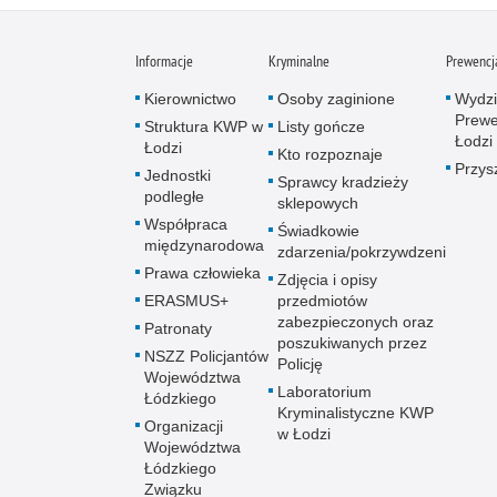
Informacje
Kryminalne
Prewencj
Kierownictwo
Osoby zaginione
Wydzi
Prewe
Struktura KWP w
Listy gończe
Łodzi
Łodzi
Kto rozpoznaje
Przys
Jednostki
Sprawcy kradzieży
podległe
sklepowych
Współpraca
Świadkowie
międzynarodowa
zdarzenia/pokrzywdzeni
Prawa człowieka
Zdjęcia i opisy
ERASMUS+
przedmiotów
zabezpieczonych oraz
Patronaty
poszukiwanych przez
NSZZ Policjantów
Policję
Województwa
Laboratorium
Łódzkiego
Kryminalistyczne KWP
Organizacji
w Łodzi
Województwa
Łódzkiego
Związku