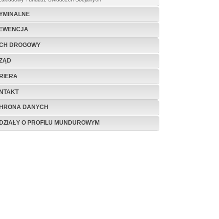
YMINALNE
EWENCJA
CH DROGOWY
ZĄD
RIERA
NTAKT
HRONA DANYCH
DZIAŁY O PROFILU MUNDUROWYM