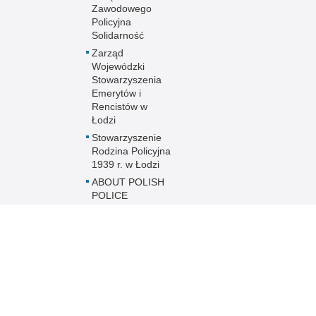
Zawodowego
Policyjna
Solidarność
Zarząd
Wojewódzki
Stowarzyszenia
Emerytów i
Rencistów w
Łodzi
Stowarzyszenie
Rodzina Policyjna
1939 r. w Łodzi
ABOUT POLISH
POLICE
Etyka Zawodowa
Policjanta
Zakres działania
Międzyzakładowa
Kasa
Zapomogowo-
Pożyczkowa