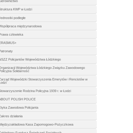
Kierownictwo
Struktura KWP w Łodzi
Jednostki podległe
Współpraca międzynarodowa
Prawa człowieka
ERASMUS+
Patronaty
NSZZ Policjantów Województwa Łódzkiego
Organizacji Województwa Łódzkiego Związku Zawodowego
Policyjna Solidarność
Zarząd Wojewódzki Stowarzyszenia Emerytów i Rencistów w
Łodzi
Stowarzyszenie Rodzina Policyjna 1939 r. w Łodzi
ABOUT POLISH POLICE
Etyka Zawodowa Policjanta
Zakres działania
Międzyzakładowa Kasa Zapomogowo-Pożyczkowa
Zakładowy Fundusz Świadczeń Socjalnych