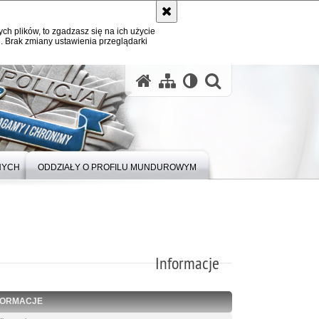
ych plików, to zgadzasz się na ich użycie
. Brak zmiany ustawienia przeglądarki
otwórz wysz
NYCH
ODDZIAŁY O PROFILU MUNDUROWYM
Informacje
FORMACJE