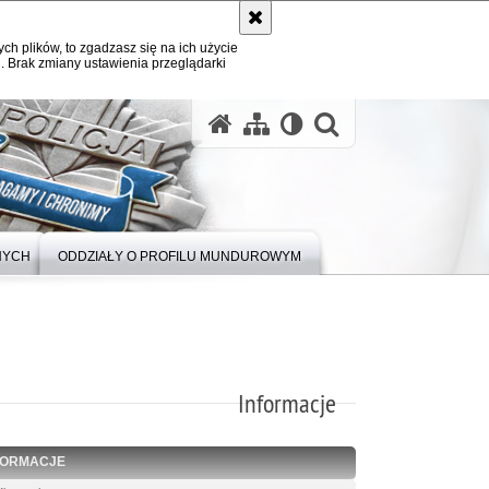
ych plików, to zgadzasz się na ich użycie
. Brak zmiany ustawienia przeglądarki
otwórz wysz
NYCH
ODDZIAŁY O PROFILU MUNDUROWYM
Informacje
FORMACJE