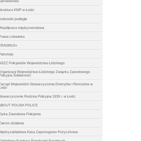
Kierownictwo
Struktura KWP w Łodzi
Jednostki podległe
Współpraca międzynarodowa
Prawa człowieka
ERASMUS+
Patronaty
NSZZ Policjantów Województwa Łódzkiego
Organizacji Województwa Łódzkiego Związku Zawodowego
Policyjna Solidarność
Zarząd Wojewódzki Stowarzyszenia Emerytów i Rencistów w
Łodzi
Stowarzyszenie Rodzina Policyjna 1939 r. w Łodzi
ABOUT POLISH POLICE
Etyka Zawodowa Policjanta
Zakres działania
Międzyzakładowa Kasa Zapomogowo-Pożyczkowa
Zakładowy Fundusz Świadczeń Socjalnych