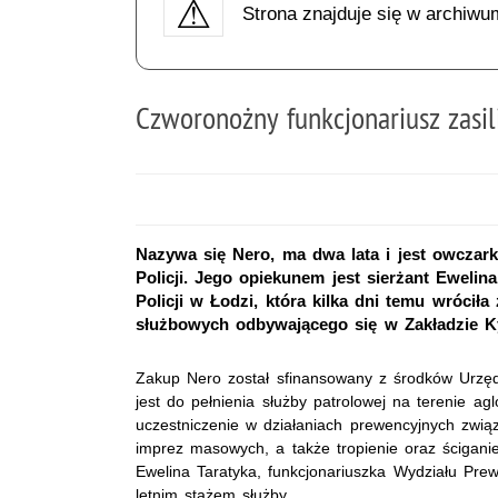
Strona znajduje się w archiwu
Czworonożny funkcjonariusz zasili
Nazywa się Nero, ma dwa lata i jest owczarki
Policji. Jego opiekunem jest sierżant Eweli
Policji w Łodzi, która kilka dni temu wróci
służbowych odbywającego się w Zakładzie Ky
Zakup Nero został sfinansowany z środków Urzęd
jest do pełnienia służby patrolowej na terenie a
uczestniczenie w działaniach prewencyjnych zwią
imprez masowych, a także tropienie oraz ścigani
Ewelina Taratyka, funkcjonariuszka Wydziału Prewe
letnim stażem służby.