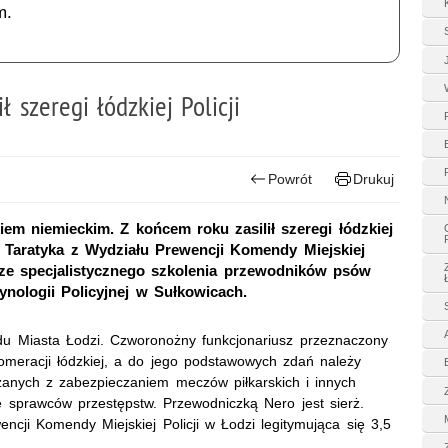
m.
ł szeregi łódzkiej Policji
Powrót
Drukuj
em niemieckim. Z końcem roku zasilił szeregi łódzkiej
na Taratyka z Wydziału Prewencji Komendy Miejskiej
ła ze specjalistycznego szkolenia przewodników psów
nologii Policyjnej w Sułkowicach.
u Miasta Łodzi. Czworonożny funkcjonariusz przeznaczony
glomeracji łódzkiej, a do jego podstawowych zdań należy
zanych z zabezpieczaniem meczów piłkarskich i innych
e sprawców przestępstw. Przewodniczką Nero jest sierż.
ncji Komendy Miejskiej Policji w Łodzi legitymująca się 3,5