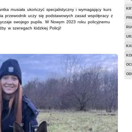
KR
ntka musiała ukończyć specjalistyczny i wymagający kurs
ia przewodnik uczy się podstawowych zasad współpracy z
PR
yczaje swojego pupila. W Nowym 2023 roku policyjnemu
RU
y w szeregach łódzkiej Policji!
UR
KA
KO
OC
OD