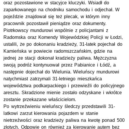
oraz pozostawione w stacyjce kluczyki. Wsiadł do
zaparkowanego na chodniku samochodu i odjechał. W
pojeździe znajdował się też plecak, w którym inny
pracownik pozostawił pieniądze oraz dokumenty.
Piotrkowscy mundurowi wspólnie z policjantami z
Radomska oraz Komendy Wojewódzkiej Policji w Łodzi,
ustalili, że po dokonaniu kradzieży, 31-latek pojechał do
Kamieńska w powiecie radomszczańskim, gdzie na
jednej ze stacji dokonał kradzieży paliwa. Mężczyzna
swoją podróż kontynuował przez Pabianice i Łódź, a
następnie dojechał do Wielunia. Wieluńscy mundurowi
natychmiast zatrzymali 31-letniego mieszkańca
województwa podkarpackiego i przewieźli do policyjnego
aresztu. Skradzione mienie zostało odzyskane i wkrótce
zostanie przekazane właścicielom.
Po wytrzeźwieniu wieluńscy śledczy przedstawili 31-
latkowi zarzut kierowania pojazdem w stanie
nietrzeźwości oraz kradzieży paliwa na kwotę ponad 500
złotych. Odpowie on również za kierowanie autem bez