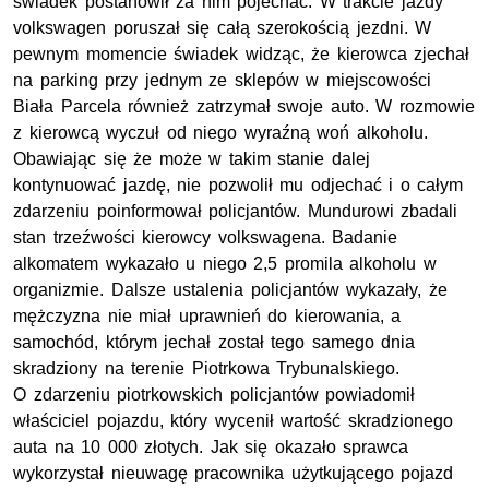
świadek postanowił za nim pojechać. W trakcie jazdy
volkswagen poruszał się całą szerokością jezdni. W
pewnym momencie świadek widząc, że kierowca zjechał
na parking przy jednym ze sklepów w miejscowości
Biała Parcela również zatrzymał swoje auto. W rozmowie
z kierowcą wyczuł od niego wyraźną woń alkoholu.
Obawiając się że może w takim stanie dalej
kontynuować jazdę, nie pozwolił mu odjechać i o całym
zdarzeniu poinformował policjantów. Mundurowi zbadali
stan trzeźwości kierowcy volkswagena. Badanie
alkomatem wykazało u niego 2,5 promila alkoholu w
organizmie. Dalsze ustalenia policjantów wykazały, że
mężczyzna nie miał uprawnień do kierowania, a
samochód, którym jechał został tego samego dnia
skradziony na terenie Piotrkowa Trybunalskiego.
O zdarzeniu piotrkowskich policjantów powiadomił
właściciel pojazdu, który wycenił wartość skradzionego
auta na 10 000 złotych. Jak się okazało sprawca
wykorzystał nieuwagę pracownika użytkującego pojazd