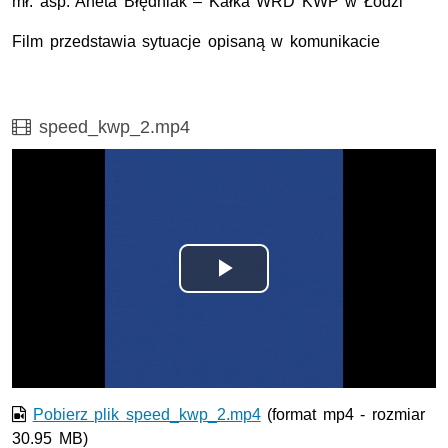
mł. asp
. Aneta Błędniak – Kałka
WRD KWP
w Łodzi
Film przedstawia sytuacje opisaną w komunikacie
Film
speed_kwp_2.mp4
Odtwórz
wideo
Pobierz plik speed_kwp_2.mp4
(format mp4 - rozmiar
30.95 MB)