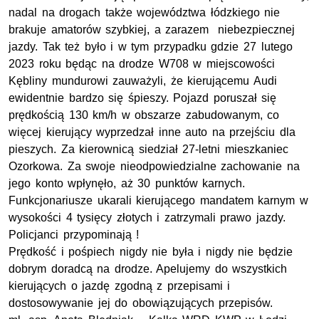
nadal na drogach także województwa łódzkiego nie
brakuje amatorów szybkiej, a zarazem niebezpiecznej
jazdy. Tak też było i w tym przypadku gdzie 27 lutego
2023 roku będąc na drodze W708 w miejscowości
Kębliny mundurowi zauważyli, że kierującemu Audi
ewidentnie bardzo się śpieszy. Pojazd poruszał się
prędkością 130
km/h
w obszarze zabudowanym, co
więcej kierujący wyprzedzał inne auto na przejściu dla
pieszych. Za kierownicą siedział 27-letni mieszkaniec
Ozorkowa. Za swoje nieodpowiedzialne zachowanie na
jego konto wpłynęło, aż 30 punktów karnych.
Funkcjonariusze ukarali kierującego mandatem karnym w
wysokości 4 tysięcy złotych i zatrzymali prawo jazdy.
Policjanci przypominają !
Prędkość i pośpiech nigdy nie była i nigdy nie będzie
dobrym doradcą na drodze. Apelujemy do wszystkich
kierujących o jazdę zgodną z przepisami i
dostosowywanie jej do obowiązujących przepisów.