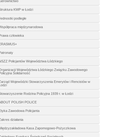
Kierownictwo
Struktura KWP w Łodzi
Jednostki podległe
Współpraca międzynarodowa
Prawa człowieka
ERASMUS+
Patronaty
NSZZ Policjantów Województwa Łódzkiego
Organizacji Województwa Łódzkiego Związku Zawodowego
Policyjna Solidarność
Zarząd Wojewódzki Stowarzyszenia Emerytów i Rencistów w
Łodzi
Stowarzyszenie Rodzina Policyjna 1939 r. w Łodzi
ABOUT POLISH POLICE
Etyka Zawodowa Policjanta
Zakres działania
Międzyzakładowa Kasa Zapomogowo-Pożyczkowa
Zakładowy Fundusz Świadczeń Socjalnych