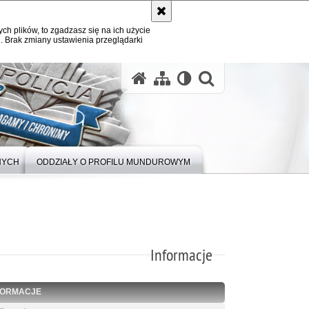
ych plików, to zgadzasz się na ich użycie
. Brak zmiany ustawienia przeglądarki
otwórz wysz
NYCH
ODDZIAŁY O PROFILU MUNDUROWYM
Informacje
FORMACJE