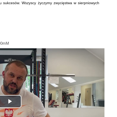
lu sukcesów. Wszyscy życzymy zwycięstwa w sierpniowych
U90mM
Odtwórz