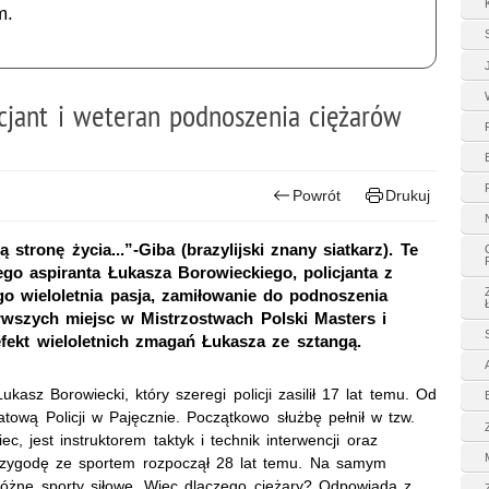
m.
icjant i weteran podnoszenia ciężarów
Powrót
Drukuj
tronę życia...”-Giba (brazylijski znany siatkarz). Te
ego aspiranta Łukasza Borowieckiego, policjanta z
o wieloletnia pasja, zamiłowanie do podnoszenia
erwszych miejsc w Mistrzostwach Polski Masters i
ekt wieloletnich zmagań Łukasza ze sztangą.
kasz Borowiecki, który szeregi policji zasilił 17 lat temu. Od
wą Policji w Pajęcznie. Początkowo służbę pełnił w tzw.
c, jest instruktorem taktyk i technik interwencji oraz
 przygodę ze sportem rozpoczął 28 lat temu. Na samym
 różne sporty siłowe. Więc dlaczego ciężary? Odpowiada z