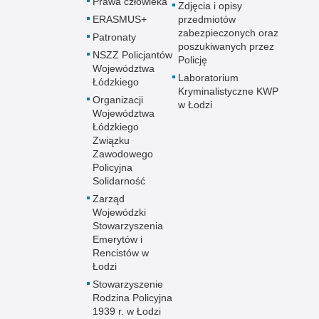
Prawa człowieka
Zdjęcia i opisy
ERASMUS+
przedmiotów
zabezpieczonych oraz
Patronaty
poszukiwanych przez
NSZZ Policjantów
Policję
Województwa
Laboratorium
Łódzkiego
Kryminalistyczne KWP
Organizacji
w Łodzi
Województwa
Łódzkiego
Związku
Zawodowego
Policyjna
Solidarność
Zarząd
Wojewódzki
Stowarzyszenia
Emerytów i
Rencistów w
Łodzi
Stowarzyszenie
Rodzina Policyjna
1939 r. w Łodzi