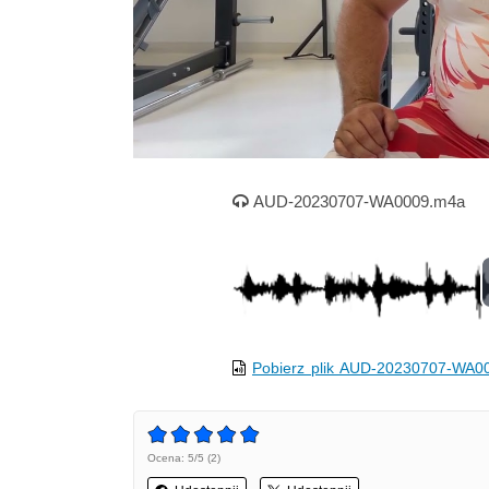
Nagranie audio
AUD-20230707-WA0009.m4a
Pobierz plik AUD-20230707-WA0
Ocena: 5/5 (2)