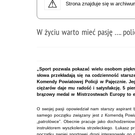
Strona znajduje się w archiwu
W życiu warto mieć pasję …. pol
„Sport pozwala pokazać wielu osobom piękną s
słowa przekładają się na codzienność starsz
Komendy Powiatowej Policji w Pajęcznie. Jeg
ciężarów daje mu radość i satysfakcję. 5 pi
brązowy medal w Mistrzostwach Europy to ef
O swojej pasji opowiedział nam starszy aspirant Łu
samego początku związany jest z Komendą Powiato
„patrolówce”. Obecnie pracuje jako dochodzeniowie
instruktorem wyszkolenia strzeleckiego. Łukasz
początku swojej sportowej drogi interesowały go