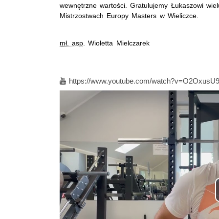
wewnętrzne wartości. Gratulujemy Łukaszowi wie
Mistrzostwach Europy Masters w Wieliczce.
mł. asp
. Wioletta Mielczarek
Film
https://www.youtube.com/watch?v=O2Oxus