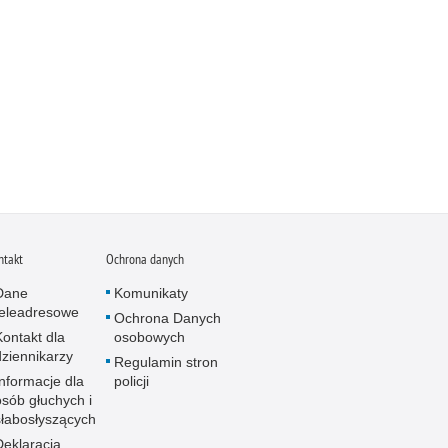
ntakt
Ochrona danych
Dane
Komunikaty
teleadresowe
Ochrona Danych
Kontakt dla
osobowych
dziennikarzy
Regulamin stron
Informacje dla
policji
osób głuchych i
słabosłyszących
Deklaracja