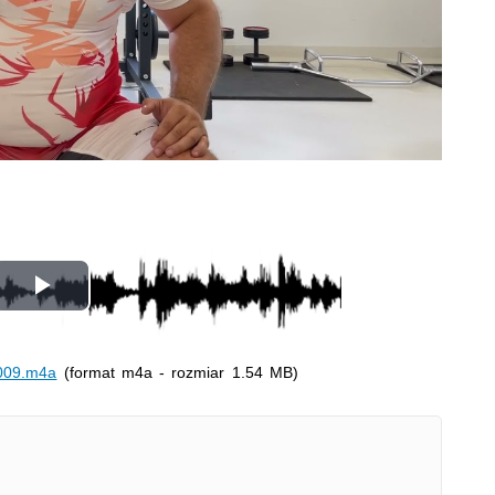
wideo
Odtwórz
wideo
009.m4a
(format m4a - rozmiar 1.54 MB)