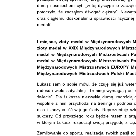
dumą i uśmiechem cyt. „w tej dyscyplinie zaczął
potoczyło, że zacząłem dźwigać ciężary”. Niewątp
oraz ciągłemu doskonaleniu sprawności fizycznej 
medali”:
I miejsce, złoty medal w Międzynarodowych M
złoty medal w XXIX Międzynarodowych Mistrzo
medal w Międzynarodowych Mistrzostwach Pols
medal w Międzynarodowych Mistrzostwach Pol
Międzynarodowych Mistrzostwach EUROPY Mast
Międzynarodowych Mistrzostwach Polski Mast
Łukasz sam o sobie mówi, że czuję się już weter
radość i wiele satysfakcji. Treningi wymagają od
świecie”. Dla Łukasza niezwykłą dumą, radością 
wspólnie z nim przychodzi na treningi i podnosi
ojca i zaczyna iść w jego ślady. Reprezentuję s
sukcesy. Od przyszłego roku będzie razem z tatą
w którym Łukasz rozpoczął swoją przygodę z ci
Zamiłowanie do sportu, realizacja swoich pasji to 