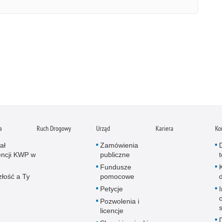
a
Ruch Drogowy
Urząd
Kariera
Ko
ał
Zamówienia
ncji KWP w
publiczne
Fundusze
złość a Ty
pomocowe
Petycje
Pozwolenia i
licencje