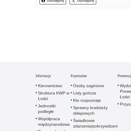
Udostępnij
Udostępnij
Informacje
Kryminalne
Prewencj
Kierownictwo
Osoby zaginione
Wydzi
Prewe
Struktura KWP w
Listy gończe
Łodzi
Łodzi
Kto rozpoznaje
Przys
Jednostki
Sprawcy kradzieży
podległe
sklepowych
Współpraca
Świadkowie
międzynarodowa
zdarzenia/pokrzywdzeni