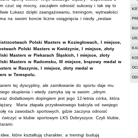
em czuć się mocny, zacząłem odnosić sukcesy i tak się to
KR
liwie Łukasz dzięki zaangażowaniu, treningom, wytrwałości
ma na swoim koncie liczne osiągnięcia i niezły „zestaw
PR
RU
UR
istrzostwach Polski Masters w Koziegłowach, I miejsce,
KA
stwach Polski Masters w Kwidzynie, I miejsce, złoty
ki Masters w Piekarach Śląskich, I miejsce, złoty
KO
ski Masters w Radomsku, III miejsce, brązowy medal w
OC
ers w Raszynie, I miejsce, złoty medal w
ers w Terespolu.
OD
anem tej dyscypliny, ale zamiłowanie do sportu daje mu
 niego skupienia i wtedy zamyka się w swoim „silnym
oraz dodatkowym dopingiem jest jego 12-letnia córka, która
 ciężary. Maria złapała przysłowiowego bakcyla od swojego
zkołę na zawodach sportowych, gdzie zaczyna odnosić
 ćwiczyć w klubie sportowym LKS Dobryszyce. Czyli klubie,
ężarami.
idee, które kształtują charakter, a treningi budują