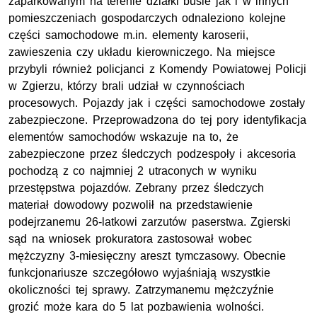
zaparkowanym na terenie działki busie jak i w innych
pomieszczeniach gospodarczych odnaleziono kolejne
części samochodowe
m.in
. elementy karoserii,
zawieszenia czy układu kierowniczego. Na miejsce
przybyli również policjanci z Komendy Powiatowej Policji
w Zgierzu, którzy brali udział w czynnościach
procesowych. Pojazdy jak i części samochodowe zostały
zabezpieczone. Przeprowadzona do tej pory identyfikacja
elementów samochodów wskazuje na to, że
zabezpieczone przez śledczych podzespoły i akcesoria
pochodzą z co najmniej 2 utraconych w wyniku
przestępstwa pojazdów. Zebrany przez śledczych
materiał dowodowy pozwolił na przedstawienie
podejrzanemu 26-latkowi zarzutów paserstwa. Zgierski
sąd na wniosek prokuratora zastosował wobec
mężczyzny 3-miesięczny areszt tymczasowy. Obecnie
funkcjonariusze szczegółowo wyjaśniają wszystkie
okoliczności tej sprawy. Zatrzymanemu mężczyźnie
grozić może kara do 5 lat pozbawienia wolności.