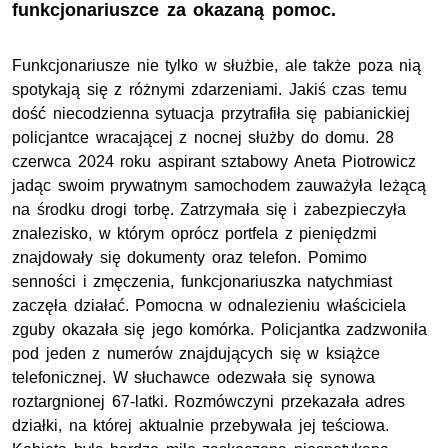
funkcjonariuszce za okazaną pomoc.
Funkcjonariusze nie tylko w służbie, ale także poza nią
spotykają się z różnymi zdarzeniami. Jakiś czas temu
dość niecodzienna sytuacja przytrafiła się pabianickiej
policjantce wracającej z nocnej służby do domu. 28
czerwca 2024 roku aspirant sztabowy Aneta Piotrowicz
jadąc swoim prywatnym samochodem zauważyła leżącą
na środku drogi torbę. Zatrzymała się i zabezpieczyła
znalezisko, w którym oprócz portfela z pieniędzmi
znajdowały się dokumenty oraz telefon. Pomimo
senności i zmęczenia, funkcjonariuszka natychmiast
zaczęła działać. Pomocna w odnalezieniu właściciela
zguby okazała się jego komórka. Policjantka zadzwoniła
pod jeden z numerów znajdujących się w książce
telefonicznej. W słuchawce odezwała się synowa
roztargnionej 67-latki. Rozmówczyni przekazała adres
działki, na której aktualnie przebywała jej teściowa.