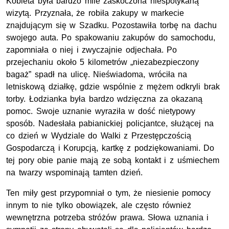
Kobieta była bardzo mile zaskoczona niespotykaną
wizytą. Przyznała, że robiła zakupy w markecie
znajdującym się w Szadku. Pozostawiła torbę na dachu
swojego auta. Po spakowaniu zakupów do samochodu,
zapomniała o niej i zwyczajnie odjechała. Po
przejechaniu około 5 kilometrów „niezabezpieczony
bagaż” spadł na ulicę. Nieświadoma, wróciła na
letniskową działkę, gdzie wspólnie z mężem odkryli brak
torby. Łodzianka była bardzo wdzięczna za okazaną
pomoc. Swoje uznanie wyraziła w dość nietypowy
sposób. Nadesłała pabianickiej policjantce, służącej na
co dzień w Wydziale do Walki z Przestępczością
Gospodarczą i Korupcją, kartkę z podziękowaniami. Do
tej pory obie panie mają ze sobą kontakt i z uśmiechem
na twarzy wspominają tamten dzień.
Ten miły gest przypomniał o tym, że niesienie pomocy
innym to nie tylko obowiązek, ale często również
wewnętrzna potrzeba stróżów prawa. Słowa uznania i