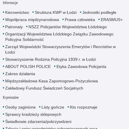
Informacje
Kierownictwo
Struktura KWP w Łodzi
Jednostki podległe
Współpraca międzynarodowa
Prawa człowieka
ERASMUS+
Patronaty
NSZZ Policjantów Województwa Łódzkiego
Organizacji Województwa Łódzkiego Związku Zawodowego
Policyjna Solidarność
Zarząd Wojewódzki Stowarzyszenia Emerytów i Rencistów w
Łodzi
Stowarzyszenie Rodzina Policyjna 1939 r. w Łodzi
ABOUT POLISH POLICE
Etyka Zawodowa Policjanta
Zakres działania
Międzyzakładowa Kasa Zapomogowo-Pożyczkowa
Zakładowy Fundusz Świadczeń Socjalnych
Kryminalne
Osoby zaginione
Listy gończe
Kto rozpoznaje
Sprawcy kradzieży sklepowych
Świadkowie zdarzenia/pokrzywdzeni
Zdjęcia i opisy przedmiotów zabezpieczonych oraz