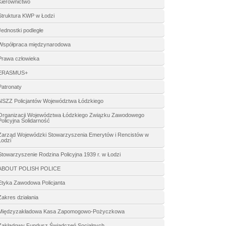
Kierownictwo
Struktura KWP w Łodzi
Jednostki podległe
Współpraca międzynarodowa
Prawa człowieka
ERASMUS+
Patronaty
NSZZ Policjantów Województwa Łódzkiego
Organizacji Województwa Łódzkiego Związku Zawodowego
Policyjna Solidarność
Zarząd Wojewódzki Stowarzyszenia Emerytów i Rencistów w
Łodzi
Stowarzyszenie Rodzina Policyjna 1939 r. w Łodzi
ABOUT POLISH POLICE
Etyka Zawodowa Policjanta
Zakres działania
Międzyzakładowa Kasa Zapomogowo-Pożyczkowa
Zakładowy Fundusz Świadczeń Socjalnych