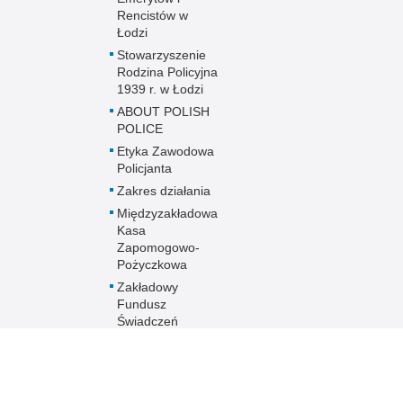
Rencistów w
Łodzi
Stowarzyszenie
Rodzina Policyjna
1939 r. w Łodzi
ABOUT POLISH
POLICE
Etyka Zawodowa
Policjanta
Zakres działania
Międzyzakładowa
Kasa
Zapomogowo-
Pożyczkowa
Zakładowy
Fundusz
Świadczeń
Socjalnych
Oddziały o profilu
mundurowym