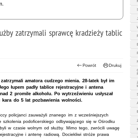
m.
użby zatrzymali sprawcę kradzieży tablic
Powrót
Drukuj
zatrzymali amatora cudzego mienia. 28-latek był im
ego łupem padły tablice rejestracyjne i antena
nad 2 promile alkoholu. Po wytrzeźwieniu usłyszał
 kara do 5 lat pozbawienia wolności.
ccy policjanci zauważyli znanego im z wcześniejszych
ze szkolenia podoficerskiego odbywającego się w Ośrodku
i byli w czasie wolnym od służby. Mimo tego, zwrócili uwagę
rejestracyjne i antenę radiową. Dociekliwi stróże prawa