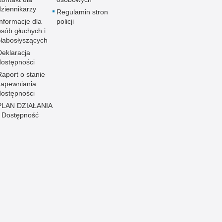
dziennikarzy
Regulamin stron
Informacje dla
policji
osób głuchych i
słabosłyszących
Deklaracja
dostępności
Raport o stanie
zapewniania
dostępności
PLAN DZIAŁANIA
- Dostępność