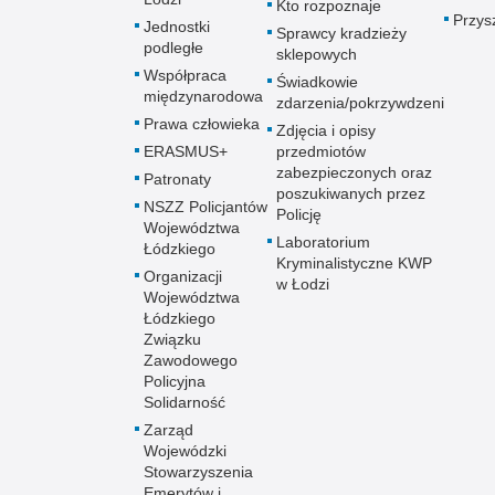
Kto rozpoznaje
Przys
Jednostki
Sprawcy kradzieży
podległe
sklepowych
Współpraca
Świadkowie
międzynarodowa
zdarzenia/pokrzywdzeni
Prawa człowieka
Zdjęcia i opisy
ERASMUS+
przedmiotów
zabezpieczonych oraz
Patronaty
poszukiwanych przez
NSZZ Policjantów
Policję
Województwa
Laboratorium
Łódzkiego
Kryminalistyczne KWP
Organizacji
w Łodzi
Województwa
Łódzkiego
Związku
Zawodowego
Policyjna
Solidarność
Zarząd
Wojewódzki
Stowarzyszenia
Emerytów i