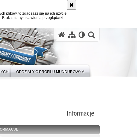
ych plików, to zgadzasz się na ich użycie
. Brak zmiany ustawienia przeglądarki
otwórz wysz
NYCH
ODDZIAŁY O PROFILU MUNDUROWYM
Informacje
FORMACJE