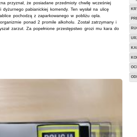
yzna przyznał, że posiadane przedmioty chwilę wcześniej
KR
i dyżurnego pabianickiej komendy. Ten wysłał na ulicę
tablice pochodzą z zaparkowanego w pobliżu opla.
PR
organizmie ponad 2 promile alkoholu. Został zatrzymany i
słyszał zarzut. Za popełnione przestępstwo grozi mu kara do
RU
UR
KA
KO
OC
OD