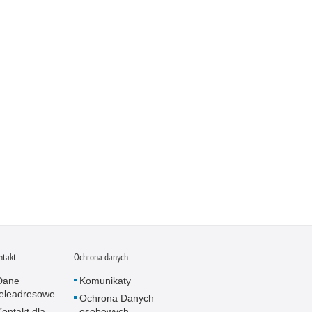
ntakt
Ochrona danych
Dane
Komunikaty
teleadresowe
Ochrona Danych
Kontakt dla
osobowych