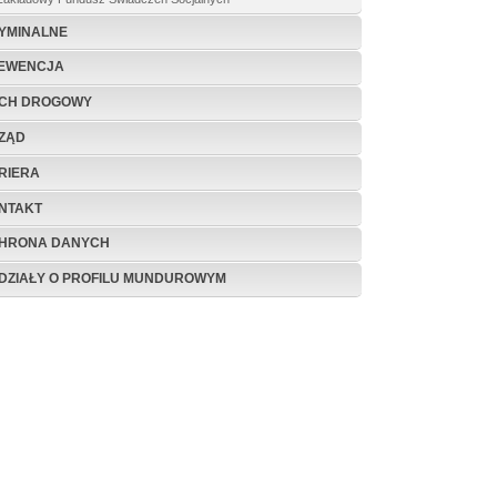
YMINALNE
EWENCJA
CH DROGOWY
ZĄD
RIERA
NTAKT
HRONA DANYCH
DZIAŁY O PROFILU MUNDUROWYM