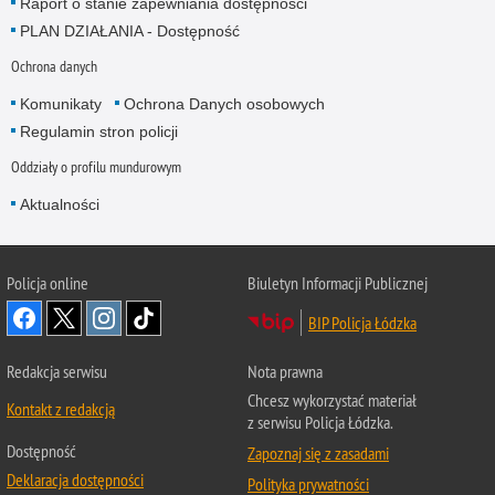
Raport o stanie zapewniania dostępności
PLAN DZIAŁANIA - Dostępność
Ochrona danych
Komunikaty
Ochrona Danych osobowych
Regulamin stron policji
Oddziały o profilu mundurowym
Aktualności
Policja online
Biuletyn Informacji Publicznej
BIP Policja Łódzka
Redakcja serwisu
Nota prawna
Chcesz wykorzystać materiał
Kontakt z redakcją
z serwisu Policja Łódzka.
Dostępność
Zapoznaj się z zasadami
Deklaracja dostępności
Polityka prywatności