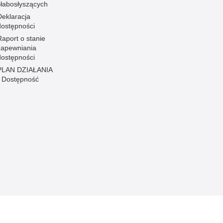
słabosłyszących
Deklaracja
dostępności
Raport o stanie
zapewniania
dostępności
PLAN DZIAŁANIA
- Dostępność