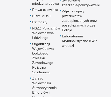
Świadkowie
międzynarodowa
zdarzenia/pokrzywdzeni
Prawa człowieka
Zdjęcia i opisy
ERASMUS+
przedmiotów
zabezpieczonych oraz
Patronaty
poszukiwanych przez
NSZZ Policjantów
Policję
Województwa
Laboratorium
Łódzkiego
Kryminalistyczne KWP
Organizacji
w Łodzi
Województwa
Łódzkiego
Związku
Zawodowego
Policyjna
Solidarność
Zarząd
Wojewódzki
Stowarzyszenia
Emerytów i
Rencistów w
Łodzi
Stowarzyszenie