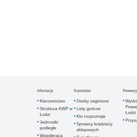
Informacje
Kryminalne
Prewencj
Kierownictwo
Osoby zaginione
Wydzi
Prewe
Struktura KWP w
Listy gończe
Łodzi
Łodzi
Kto rozpoznaje
Przys
Jednostki
Sprawcy kradzieży
podległe
sklepowych
Współpraca