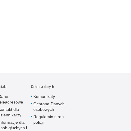
ntakt
Ochrona danych
Dane
Komunikaty
teleadresowe
Ochrona Danych
Kontakt dla
osobowych
dziennikarzy
Regulamin stron
Informacje dla
policji
osób głuchych i