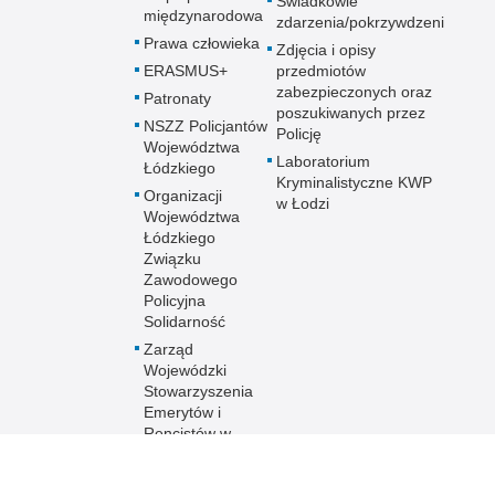
Świadkowie
międzynarodowa
zdarzenia/pokrzywdzeni
Prawa człowieka
Zdjęcia i opisy
ERASMUS+
przedmiotów
zabezpieczonych oraz
Patronaty
poszukiwanych przez
NSZZ Policjantów
Policję
Województwa
Laboratorium
Łódzkiego
Kryminalistyczne KWP
Organizacji
w Łodzi
Województwa
Łódzkiego
Związku
Zawodowego
Policyjna
Solidarność
Zarząd
Wojewódzki
Stowarzyszenia
Emerytów i
Rencistów w
Łodzi
Stowarzyszenie