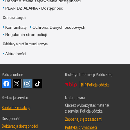
Raport o stanie zapewniania dostępności
PLAN DZIAŁANIA - Dostępność
Ochrona danych
Komunikaty
Ochrona Danych osobowych
Regulamin stron policji
Oddziały o profilu mundurowym
Aktualności
Policja online
Biuletyn Informacji Publicznej
BIP Policja Łódzka
Redakcja serwisu
Nota prawna
Chcesz wykorzystać materiał
Kontakt z redakcją
z serwisu Policja Łódzka.
Dostępność
Zapoznaj się z zasadami
Deklaracja dostępności
Polityka prywatności