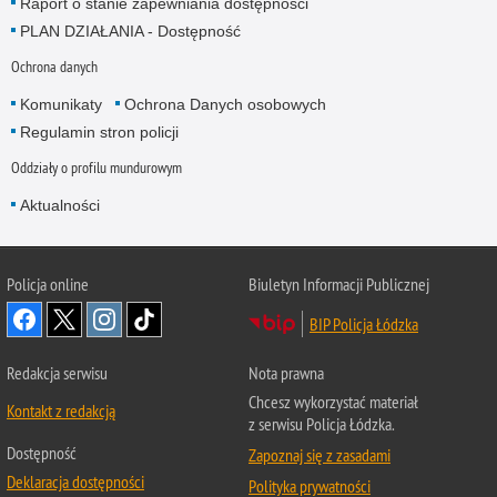
Raport o stanie zapewniania dostępności
PLAN DZIAŁANIA - Dostępność
Ochrona danych
Komunikaty
Ochrona Danych osobowych
Regulamin stron policji
Oddziały o profilu mundurowym
Aktualności
Policja online
Biuletyn Informacji Publicznej
BIP Policja Łódzka
Redakcja serwisu
Nota prawna
Chcesz wykorzystać materiał
Kontakt z redakcją
z serwisu Policja Łódzka.
Dostępność
Zapoznaj się z zasadami
Deklaracja dostępności
Polityka prywatności