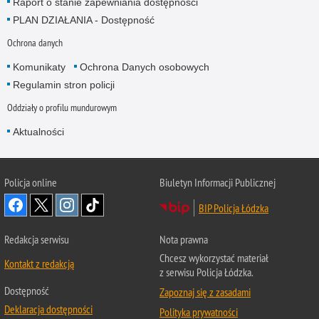
Raport o stanie zapewniania dostępności
PLAN DZIAŁANIA - Dostępność
Ochrona danych
Komunikaty
Ochrona Danych osobowych
Regulamin stron policji
Oddziały o profilu mundurowym
Aktualności
Policja online
Biuletyn Informacji Publicznej
BIP Policja Łódzka
Redakcja serwisu
Nota prawna
Chcesz wykorzystać materiał
Kontakt z redakcją
z serwisu Policja Łódzka.
Dostępność
Zapoznaj się z zasadami
Deklaracja dostępności
Polityka prywatności