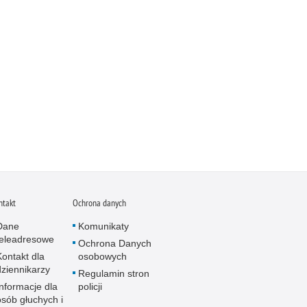
ntakt
Ochrona danych
Dane
Komunikaty
teleadresowe
Ochrona Danych
Kontakt dla
osobowych
dziennikarzy
Regulamin stron
Informacje dla
policji
osób głuchych i