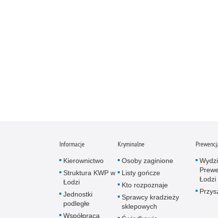
Informacje
Kryminalne
Prewencj
Kierownictwo
Osoby zaginione
Wydzi
Prewe
Struktura KWP w
Listy gończe
Łodzi
Łodzi
Kto rozpoznaje
Przys
Jednostki
Sprawcy kradzieży
podległe
sklepowych
Współpraca