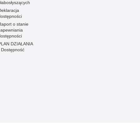
słabosłyszących
Deklaracja
dostępności
Raport o stanie
zapewniania
dostępności
PLAN DZIAŁANIA
- Dostępność