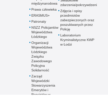
Świadkowie
międzynarodowa
zdarzenia/pokrzywdzeni
Prawa człowieka
Zdjęcia i opisy
ERASMUS+
przedmiotów
zabezpieczonych oraz
Patronaty
poszukiwanych przez
NSZZ Policjantów
Policję
Województwa
Laboratorium
Łódzkiego
Kryminalistyczne KWP
Organizacji
w Łodzi
Województwa
Łódzkiego
Związku
Zawodowego
Policyjna
Solidarność
Zarząd
Wojewódzki
Stowarzyszenia
Emerytów i
Rencistów w
Łodzi
Stowarzyszenie