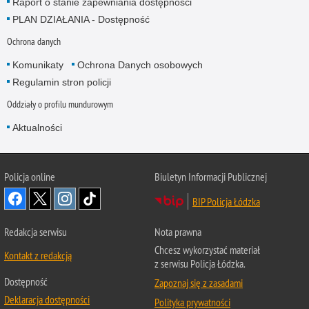
Raport o stanie zapewniania dostępności
PLAN DZIAŁANIA - Dostępność
Ochrona danych
Komunikaty
Ochrona Danych osobowych
Regulamin stron policji
Oddziały o profilu mundurowym
Aktualności
Policja online
Biuletyn Informacji Publicznej
BIP Policja Łódzka
Redakcja serwisu
Nota prawna
Chcesz wykorzystać materiał
Kontakt z redakcją
z serwisu Policja Łódzka.
Dostępność
Zapoznaj się z zasadami
Deklaracja dostępności
Polityka prywatności