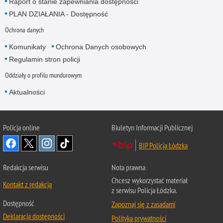
Raport o stanie zapewniania dostępności
PLAN DZIAŁANIA - Dostępność
Ochrona danych
Komunikaty
Ochrona Danych osobowych
Regulamin stron policji
Oddziały o profilu mundurowym
Aktualności
Policja online
Biuletyn Informacji Publicznej
BIP Policja Łódzka
Redakcja serwisu
Nota prawna
Chcesz wykorzystać materiał
Kontakt z redakcją
z serwisu Policja Łódzka.
Dostępność
Zapoznaj się z zasadami
Deklaracja dostępności
Polityka prywatności