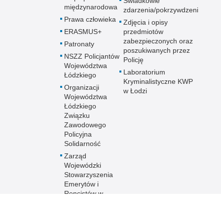
Świadkowie
międzynarodowa
zdarzenia/pokrzywdzeni
Prawa człowieka
Zdjęcia i opisy
ERASMUS+
przedmiotów
zabezpieczonych oraz
Patronaty
poszukiwanych przez
NSZZ Policjantów
Policję
Województwa
Laboratorium
Łódzkiego
Kryminalistyczne KWP
Organizacji
w Łodzi
Województwa
Łódzkiego
Związku
Zawodowego
Policyjna
Solidarność
Zarząd
Wojewódzki
Stowarzyszenia
Emerytów i
Rencistów w
Łodzi
Stowarzyszenie