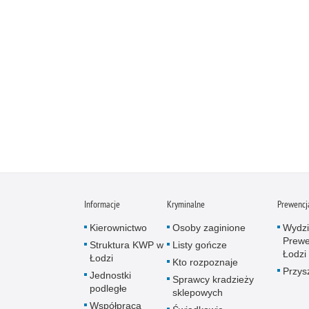
Informacje
Kryminalne
Prewencj
Kierownictwo
Osoby zaginione
Wydzi
Prewe
Struktura KWP w
Listy gończe
Łodzi
Łodzi
Kto rozpoznaje
Przys
Jednostki
Sprawcy kradzieży
podległe
sklepowych
Współpraca