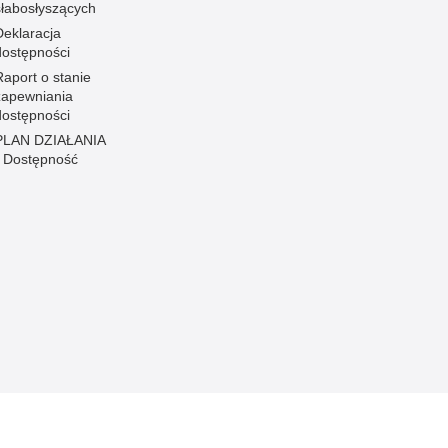
słabosłyszących
Deklaracja
dostępności
Raport o stanie
zapewniania
dostępności
PLAN DZIAŁANIA
- Dostępność