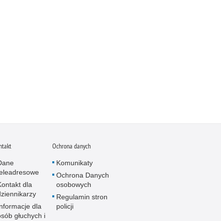
ntakt
Ochrona danych
Dane
Komunikaty
teleadresowe
Ochrona Danych
Kontakt dla
osobowych
dziennikarzy
Regulamin stron
Informacje dla
policji
osób głuchych i