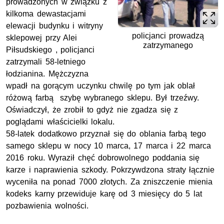
prowadzonych w związku z
kilkoma dewastacjami
elewacji budynku i witryny
policjanci prowadzą
sklepowej przy Alei
zatrzymanego
Piłsudskiego , policjanci
zatrzymali 58-letniego
łodzianina. Mężczyzna
wpadł na gorącym uczynku chwilę po tym jak oblał
różową farbą szybę wybranego sklepu. Był trzeźwy.
Oświadczył, że zrobił to gdyż nie zgadza się z
poglądami właścicielki lokalu.
58-latek dodatkowo przyznał się do oblania farbą tego
samego sklepu w nocy 10 marca, 17 marca i 22 marca
2016 roku. Wyraził chęć dobrowolnego poddania się
karze i naprawienia szkody. Pokrzywdzona straty łącznie
wyceniła na ponad 7000 złotych. Za zniszczenie mienia
kodeks karny przewiduje karę od 3 miesięcy do 5 lat
pozbawienia wolności.