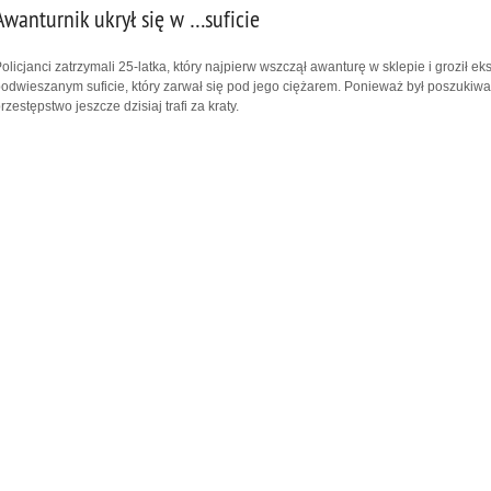
Awanturnik ukrył się w …suficie
olicjanci zatrzymali 25-latka, który najpierw wszczął awanturę w sklepie i groził e
odwieszanym suficie, który zarwał się pod jego ciężarem. Ponieważ był poszukiw
rzestępstwo jeszcze dzisiaj trafi za kraty.