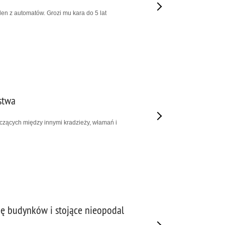
den z automatów. Grozi mu kara do 5 lat
stwa
tyczących między innymi kradzieży, włamań i
cję budynków i stojące nieopodal