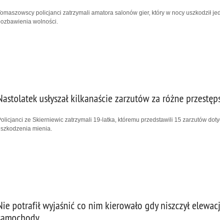
omaszowscy policjanci zatrzymali amatora salonów gier, który w nocy uszkodził je
ozbawienia wolności.
Nastolatek usłyszał kilkanaście zarzutów za różne przestęp
olicjanci ze Skierniewic zatrzymali 19-latka, któremu przedstawili 15 zarzutów do
szkodzenia mienia.
Nie potrafił wyjaśnić co nim kierowało gdy niszczył elewa
samochody