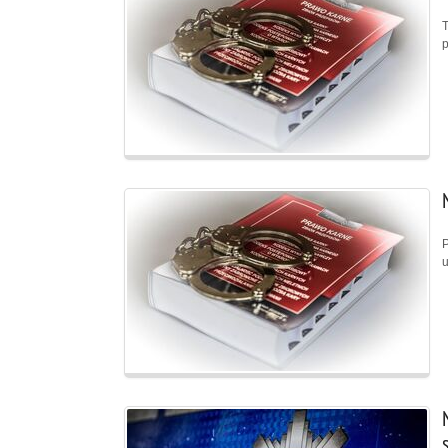
T
p
P
u