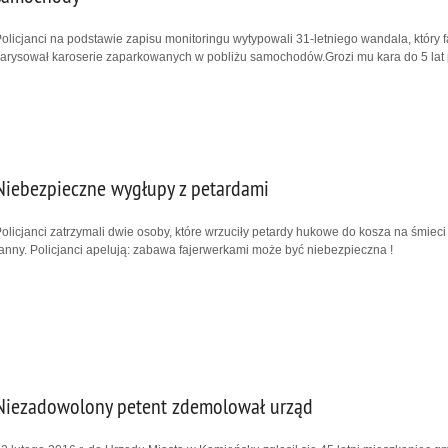
olicjanci na podstawie zapisu monitoringu wytypowali 31-letniego wandala, który 
arysował karoserie zaparkowanych w pobliżu samochodów.Grozi mu kara do 5 lat
Niebezpieczne wygłupy z petardami
olicjanci zatrzymali dwie osoby, które wrzuciły petardy hukowe do kosza na śmieci 
anny. Policjanci apelują: zabawa fajerwerkami może być niebezpieczna !
Niezadowolony petent zdemolował urząd