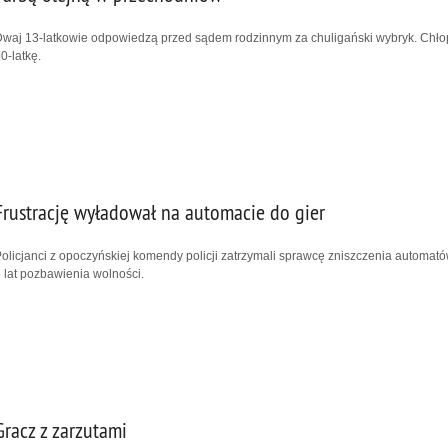
waj 13-latkowie odpowiedzą przed sądem rodzinnym za chuligański wybryk. Chłopc
0-latkę.
Frustrację wyładował na automacie do gier
olicjanci z opoczyńskiej komendy policji zatrzymali sprawcę zniszczenia automató
 lat pozbawienia wolności.
Gracz z zarzutami