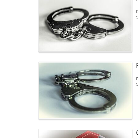
D
5
P
5