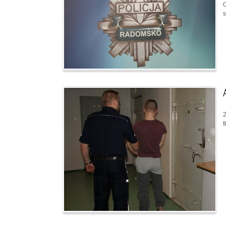
O
s
2
t