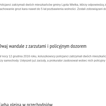
olicjanci zatrzymali dwóch mieszkańców gminy Lgota Wielka, którzy odpowiedzą 
achowanie grozi kara nawet do 5 lat pozbawienia wolności. Zostali zobowiązani d
Dwaj wandale z zarzutami i policyjnym dozorem
 nocy 12 grudnia 2016 roku, koluszkowscy policjanci zatrzymali dwóch mieszkańcó
rzy samochody. Usłyszeli już zarzuty, a prokurator zastosował wobec nich policyjny
Farbą olejną w przechodniów