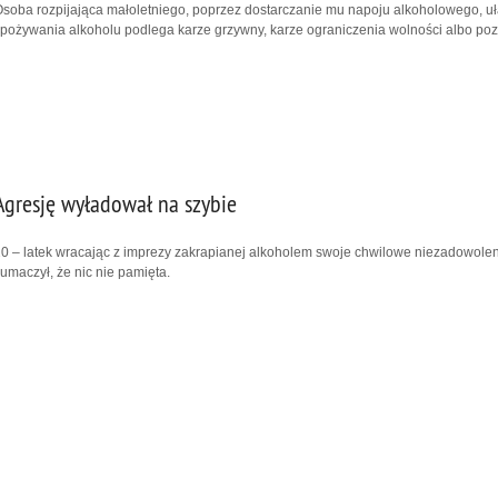
soba rozpijająca małoletniego, poprzez dostarczanie mu napoju alkoholowego, uł
pożywania alkoholu podlega karze grzywny, karze ograniczenia wolności albo pozb
Agresję wyładował na szybie
0 – latek wracając z imprezy zakrapianej alkoholem swoje chwilowe niezadowolen
łumaczył, że nic nie pamięta.