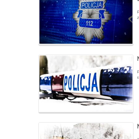
P
z
P
r