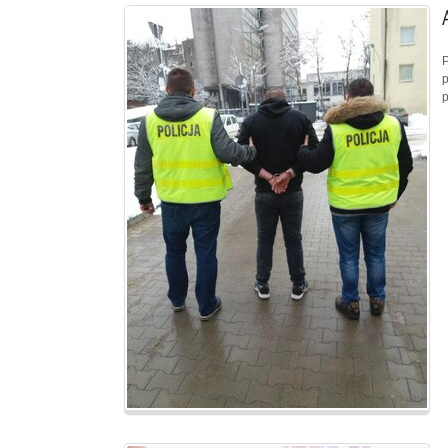
P
p
p