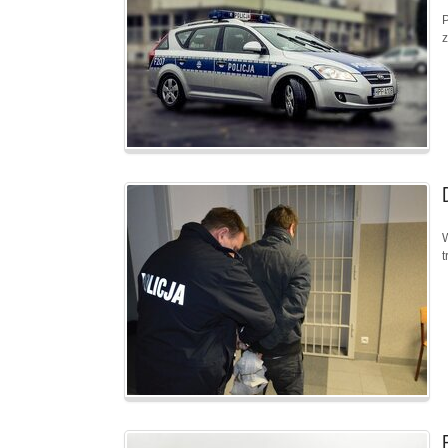
P
z
W
t