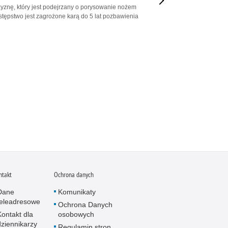
zyznę, który jest podejrzany o porysowanie nożem
stępstwo jest zagrożone karą do 5 lat pozbawienia
ntakt
Ochrona danych
Dane
Komunikaty
teleadresowe
Ochrona Danych
Kontakt dla
osobowych
dziennikarzy
Regulamin stron