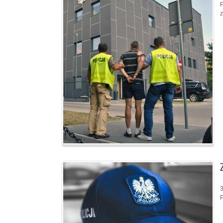
P
z
3
P