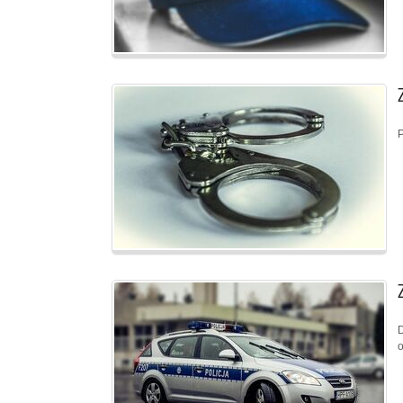
P
D
o