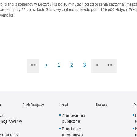
olicjanci z komendy w Łęczycy już po 10 minutach od zgłoszenia zatrzymali mężc
aroserii przy 22 pojazdach. Straty wyceniono na kwotę ponad 29.000 złotych. Prze
olności.
<<
<
1
2
3
>
>>
a
Ruch Drogowy
Urząd
Kariera
Ko
ał
Zamówienia
ncji KWP w
publiczne
Fundusze
złość a Ty
pomocowe