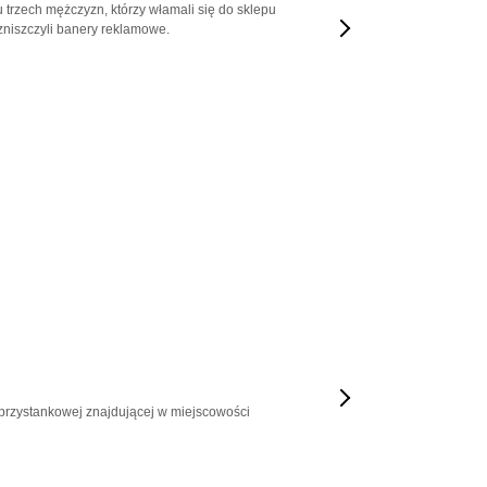
trzech mężczyzn, którzy włamali się do sklepu
zniszczyli banery reklamowe.
e przystankowej znajdującej w miejscowości