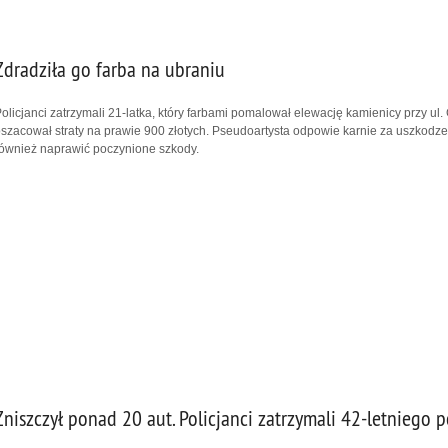
Zdradziła go farba na ubraniu
olicjanci zatrzymali 21-latka, który farbami pomalował elewację kamienicy przy u
szacował straty na prawie 900 złotych. Pseudoartysta odpowie karnie za uszkodze
ównież naprawić poczynione szkody.
Zniszczył ponad 20 aut. Policjanci zatrzymali 42-letniego