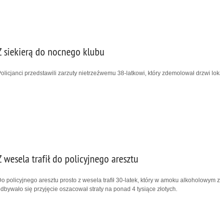
Z siekierą do nocnego klubu
olicjanci przedstawili zarzuty nietrzeźwemu 38-latkowi, który zdemolował drzwi l
Z wesela trafił do policyjnego aresztu
o policyjnego aresztu prosto z wesela trafił 30-latek, który w amoku alkoholowym 
dbywało się przyjęcie oszacował straty na ponad 4 tysiące złotych.