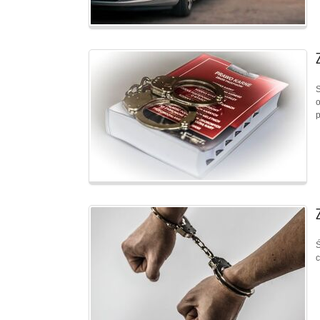
S
o
p
Ś
c