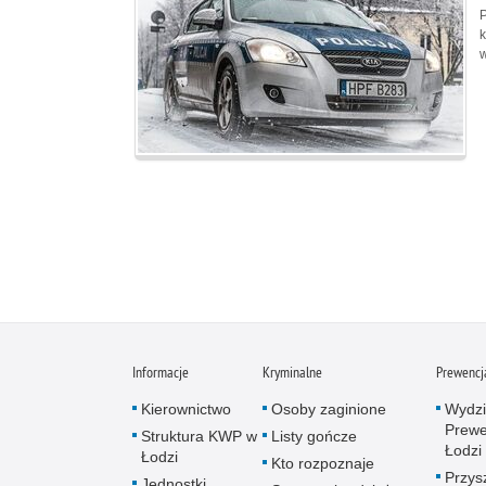
P
k
w
Informacje
Kryminalne
Prewencj
Kierownictwo
Osoby zaginione
Wydzi
Prewe
Struktura KWP w
Listy gończe
Łodzi
Łodzi
Kto rozpoznaje
Przys
Jednostki