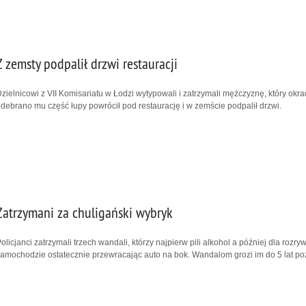
Z zemsty podpalił drzwi restauracji
zielnicowi z VII Komisariatu w Łodzi wytypowali i zatrzymali mężczyznę, który okrad
debrano mu część łupy powrócił pod restaurację i w zemście podpalił drzwi.
Zatrzymani za chuligański wybryk
olicjanci zatrzymali trzech wandali, którzy najpierw pili alkohol a później dla roz
amochodzie ostatecznie przewracając auto na bok. Wandalom grozi im do 5 lat po