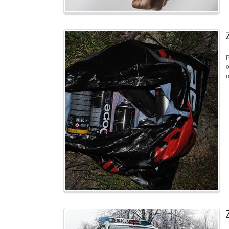
P
o
r