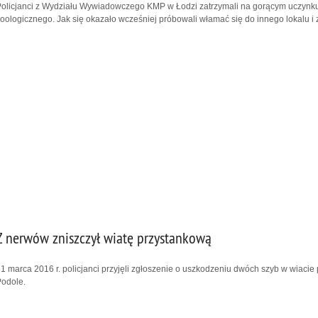
olicjanci z Wydziału Wywiadowczego KMP w Łodzi zatrzymali na gorącym uczynku 
oologicznego. Jak się okazało wcześniej próbowali włamać się do innego lokalu i 
Z nerwów zniszczył wiatę przystankową
1 marca 2016 r. policjanci przyjęli zgłoszenie o uszkodzeniu dwóch szyb w wiaci
odole.