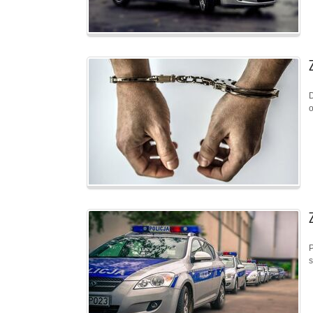
D
o
P
s