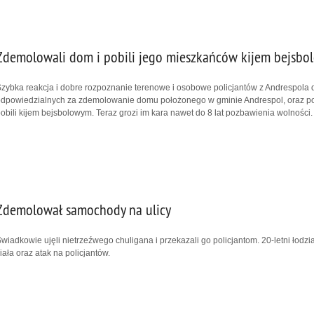
Zdemolowali dom i pobili jego mieszkańców kijem bejsbol
zybka reakcja i dobre rozpoznanie terenowe i osobowe policjantów z Andrespola 
dpowiedzialnych za zdemolowanie domu położonego w gminie Andrespol, oraz po
obili kijem bejsbolowym. Teraz grozi im kara nawet do 8 lat pozbawienia wolności.
Zdemolował samochody na ulicy
wiadkowie ujęli nietrzeźwego chuligana i przekazali go policjantom. 20-letni łod
iała oraz atak na policjantów.