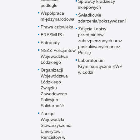
Sprawcy kradzieży
podległe
sklepowych
Współpraca
Świadkowie
międzynarodowa
zdarzenia/pokrzywdzeni
Prawa człowieka
Zdjęcia i opisy
ERASMUS+
przedmiotów
zabezpieczonych oraz
Patronaty
poszukiwanych przez
NSZZ Policjantów
Policję
Województwa
Laboratorium
Łódzkiego
Kryminalistyczne KWP
Organizacji
w Łodzi
Województwa
Łódzkiego
Związku
Zawodowego
Policyjna
Solidarność
Zarząd
Wojewódzki
Stowarzyszenia
Emerytów i
Rencistów w