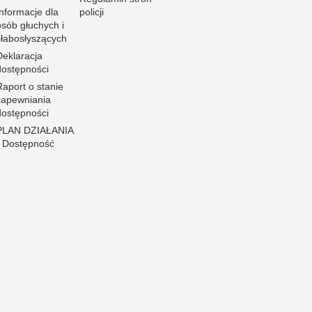
Informacje dla
policji
osób głuchych i
słabosłyszących
Deklaracja
dostępności
Raport o stanie
zapewniania
dostępności
PLAN DZIAŁANIA
- Dostępność