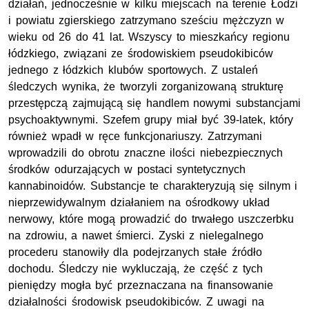
działań, jednocześnie w kilku miejscach na terenie Łodzi
i powiatu zgierskiego zatrzymano sześciu mężczyzn w
wieku od 26 do 41 lat. Wszyscy to mieszkańcy regionu
łódzkiego, związani ze środowiskiem pseudokibiców
jednego z łódzkich klubów sportowych. Z ustaleń
śledczych wynika, że tworzyli zorganizowaną strukturę
przestępczą zajmującą się handlem nowymi substancjami
psychoaktywnymi. Szefem grupy miał być 39-latek, który
również wpadł w ręce funkcjonariuszy. Zatrzymani
wprowadzili do obrotu znaczne ilości niebezpiecznych
środków odurzających w postaci syntetycznych
kannabinoidów. Substancje te charakteryzują się silnym i
nieprzewidywalnym działaniem na ośrodkowy układ
nerwowy, które mogą prowadzić do trwałego uszczerbku
na zdrowiu, a nawet śmierci. Zyski z nielegalnego
procederu stanowiły dla podejrzanych stałe źródło
dochodu. Śledczy nie wykluczają, że część z tych
pieniędzy mogła być przeznaczana na finansowanie
działalności środowisk pseudokibiców. Z uwagi na