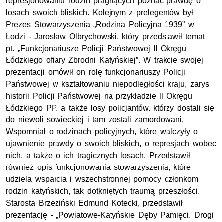
represjonowaniu rodzin pragnących poznać prawdę o
losach swoich bliskich. Kolejnym z prelegentów był
Prezes Stowarzyszenia „Rodzina Policyjna 1939” w
Łodzi - Jarosław Olbrychowski, który przedstawił temat
pt. „Funkcjonariusze Policji Państwowej II Okręgu
Łódzkiego ofiary Zbrodni Katyńskiej”. W trakcie swojej
prezentacji omówił on rolę funkcjonariuszy Policji
Państwowej w kształtowaniu niepodległości kraju, zarys
historii Policji Państwowej na przykładzie II Okręgu
Łódzkiego PP, a także losy policjantów, którzy dostali się
do niewoli sowieckiej i tam zostali zamordowani.
Wspomniał o rodzinach policyjnych, które walczyły o
ujawnienie prawdy o swoich bliskich, o represjach wobec
nich, a także o ich tragicznych losach. Przedstawił
również opis funkcjonowania stowarzyszenia, które
udziela wsparcia i wszechstronnej pomocy członkom
rodzin katyńskich, tak dotkniętych traumą przeszłości.
Starosta Brzeziński Edmund Kotecki, przedstawił
prezentację - „Powiatowe-Katyńskie Dęby Pamięci. Drogi