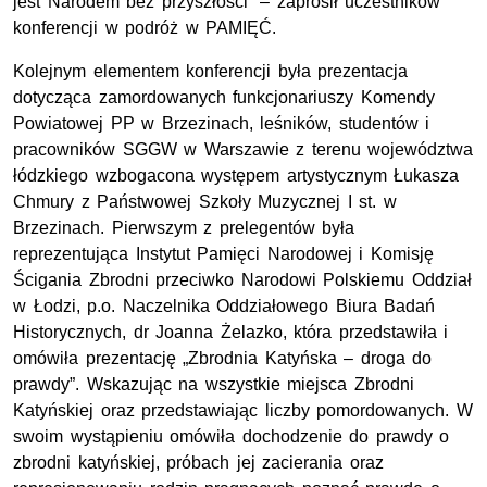
jest Narodem bez przyszłości” – zaprosił uczestników
konferencji w podróż w PAMIĘĆ.
Kolejnym elementem konferencji była prezentacja
dotycząca zamordowanych funkcjonariuszy Komendy
Powiatowej PP w Brzezinach, leśników, studentów i
pracowników SGGW w Warszawie z terenu województwa
łódzkiego wzbogacona występem artystycznym Łukasza
Chmury z Państwowej Szkoły Muzycznej I st. w
Brzezinach. Pierwszym z prelegentów była
reprezentująca Instytut Pamięci Narodowej i Komisję
Ścigania Zbrodni przeciwko Narodowi Polskiemu Oddział
w Łodzi, p.o. Naczelnika Oddziałowego Biura Badań
Historycznych, dr Joanna Żelazko, która przedstawiła i
omówiła prezentację „Zbrodnia Katyńska – droga do
prawdy”. Wskazując na wszystkie miejsca Zbrodni
Katyńskiej oraz przedstawiając liczby pomordowanych. W
swoim wystąpieniu omówiła dochodzenie do prawdy o
zbrodni katyńskiej, próbach jej zacierania oraz