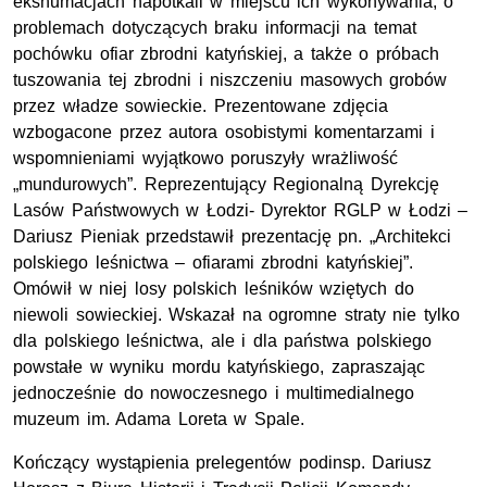
ekshumacjach napotkali w miejscu ich wykonywania, o
problemach dotyczących braku informacji na temat
pochówku ofiar zbrodni katyńskiej, a także o próbach
tuszowania tej zbrodni i niszczeniu masowych grobów
przez władze sowieckie. Prezentowane zdjęcia
wzbogacone przez autora osobistymi komentarzami i
wspomnieniami wyjątkowo poruszyły wrażliwość
„mundurowych”. Reprezentujący Regionalną Dyrekcję
Lasów Państwowych w Łodzi- Dyrektor RGLP w Łodzi –
Dariusz Pieniak przedstawił prezentację pn. „Architekci
polskiego leśnictwa – ofiarami zbrodni katyńskiej”.
Omówił w niej losy polskich leśników wziętych do
niewoli sowieckiej. Wskazał na ogromne straty nie tylko
dla polskiego leśnictwa, ale i dla państwa polskiego
powstałe w wyniku mordu katyńskiego, zapraszając
jednocześnie do nowoczesnego i multimedialnego
muzeum im. Adama Loreta w Spale.
Kończący wystąpienia prelegentów podinsp. Dariusz