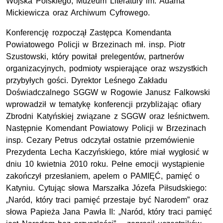
Wojska Polskiego, Muzeum Literatury im. Adama
Mickiewicza oraz Archiwum Cyfrowego.
Konferencję rozpoczął Zastępca Komendanta
Powiatowego Policji w Brzezinach mł. insp. Piotr
Szustowski, który powitał prelegentów, partnerów
organizacyjnych, podmioty wspierające oraz wszystkich
przybyłych gości. Dyrektor Leśnego Zakładu
Doświadczalnego SGGW w Rogowie Janusz Falkowski
wprowadził w tematykę konferencji przybliżając ofiary
Zbrodni Katyńskiej związane z SGGW oraz leśnictwem.
Następnie Komendant Powiatowy Policji w Brzezinach
insp. Cezary Petrus odczytał ostatnie przemówienie
Prezydenta Lecha Kaczyńskiego, które miał wygłosić w
dniu 10 kwietnia 2010 roku. Pełne emocji wystąpienie
zakończył przesłaniem, apelem o PAMIĘĆ, pamięć o
Katyniu. Cytując słowa Marszałka Józefa Piłsudskiego:
„Naród, który traci pamięć przestaje być Narodem” oraz
słowa Papieża Jana Pawła II: „Naród, który traci pamięć