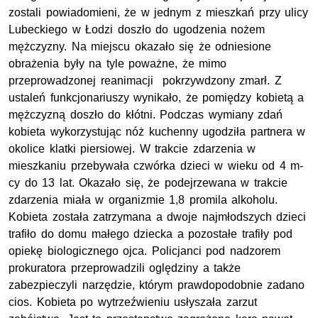
zostali powiadomieni, że w jednym z mieszkań przy ulicy
Lubeckiego w Łodzi doszło do ugodzenia nożem
mężczyzny. Na miejscu okazało się że odniesione
obrażenia były na tyle poważne, że mimo
przeprowadzonej reanimacji pokrzywdzony zmarł. Z
ustaleń funkcjonariuszy wynikało, że pomiędzy kobietą a
mężczyzną doszło do kłótni. Podczas wymiany zdań
kobieta wykorzystując nóż kuchenny ugodziła partnera w
okolice klatki piersiowej. W trakcie zdarzenia w
mieszkaniu przebywała czwórka dzieci w wieku od 4 m-
cy do 13 lat. Okazało się, że podejrzewana w trakcie
zdarzenia miała w organizmie 1,8 promila alkoholu.
Kobieta została zatrzymana a dwoje najmłodszych dzieci
trafiło do domu małego dziecka a pozostałe trafiły pod
opiekę biologicznego ojca. Policjanci pod nadzorem
prokuratora przeprowadzili oględziny a także
zabezpieczyli narzędzie, którym prawdopodobnie zadano
cios. Kobieta po wytrzeźwieniu usłyszała zarzut