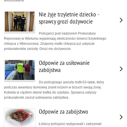
aresztowana.
Nie żyje trzyletnie dziecko -
sprawcy grozi dożywocie
Policjanci pod nadzorem Prokuratury
Rejonowej w Wieluniu wyjaśniają okoliczności śmierci trzyletniego
chłopca z Wieruszowa. Znajomy matki chłopca już usłyszał
prokuratorskie zarzuty. Grozi mu dożywocie.
Odpowie za usiłowanie
zabójstwa
Do policyjnego aresztu trafił 63-latek, który
podczas awantury domowej zranił nożem w brzuch swoją żonę.
Kobieta w ciężkim stanie trafiła do szpitala. Sprawca usłyszy
prokuratorski zarzut usiłowania zabójstwa.
Odpowie za zabójstwo
Łódzcy policjanci wytypowali i zatrzymali