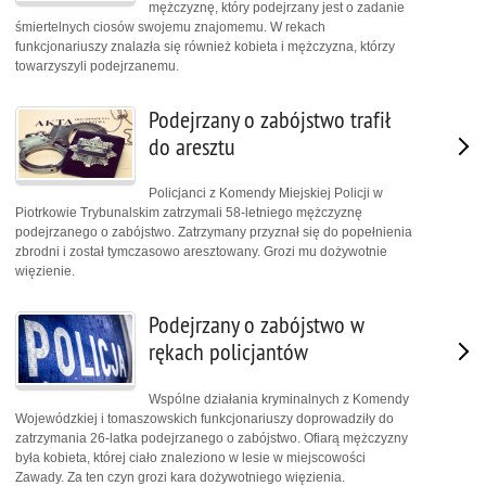
mężczyznę, który podejrzany jest o zadanie
śmiertelnych ciosów swojemu znajomemu. W rekach
funkcjonariuszy znalazła się również kobieta i mężczyzna, którzy
towarzyszyli podejrzanemu.
Podejrzany o zabójstwo trafił
do aresztu
Policjanci z Komendy Miejskiej Policji w
Piotrkowie Trybunalskim zatrzymali 58-letniego mężczyznę
podejrzanego o zabójstwo. Zatrzymany przyznał się do popełnienia
zbrodni i został tymczasowo aresztowany. Grozi mu dożywotnie
więzienie.
Podejrzany o zabójstwo w
rękach policjantów
Wspólne działania kryminalnych z Komendy
Wojewódzkiej i tomaszowskich funkcjonariuszy doprowadziły do
zatrzymania 26-latka podejrzanego o zabójstwo. Ofiarą mężczyzny
była kobieta, której ciało znaleziono w lesie w miejscowości
Zawady. Za ten czyn grozi kara dożywotniego więzienia.