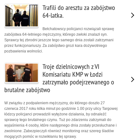
Trafili do aresztu za zabójstwo
64-latka.
Bełchatowscy policjanci rozwiązali sprawę
zabójstwa 64-letniego mężczyzny, którego zwłoki znalazł syn.
Sprawcy tej zbrodni jeszcze tego samego dnia zostali zatrzymani
przez funkcjonariuszy. Za zabójstwo grozi kara dożywotniego
pozbawienia wolności.
Troje dzielnicowych z VI
Komisariatu KMP w Łodzi
zatrzymało podejrzewanego o
brutalne zabójstwo
W związku z podpaleniem mężczyzny, do którego doszło 27
czerwca 2017 roku kilka minut po godzinie 1.00 przy ulicy Targowej
łódzcy policjanci prowadzili wytężone działania, by odnaleźć
sprawcę tego brutalnego czynu. Tuż po zdarzeniu zatrzymali do
wyjaśnienia 4 osoby, które następnego dnia zostały przesłuchane i
zwolnione. Zabezpieczyli również monitoring oraz szereg śladów
mogących pomóc w rozwikłaniu tej sprawy.