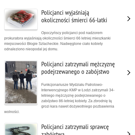
Policjanci wyjaśniają
okoliczności śmierci 66-latki
Opoczyńscy policjanci pod nadzorem
prokuratora wyjaśniają okoliczności śmierci 66 letniej mieszkanki
miejscowości Błogie Szlacheckie. Nadwęglone ciało kobiety
odnaleziono nieopodal jej domu.
Policjanci zatrzymali mężczyznę
podejrzewanego o zabójstwo
Funkcjonariusze Wydziału Patrolowo-
Interwencyjnego KMP w Łodzi zatrzymali 34-
letniego mężczyznę podejrzewanego o
zabójstwo 86-letniej kobiety. Za zbrodnię tą
grozi kara nawet dożywotniego pozbawienia
wolności.
Policjanci zatrzymali sprawcę
zabójstwa