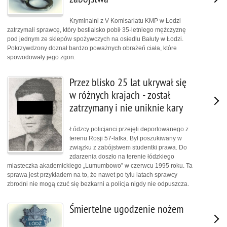
Kryminalni z V Komisariatu KMP w Łodzi
zatrzymali sprawcę, który bestialsko pobił 35-letniego mężczyznę
pod jednym ze sklepów spożywczych na osiedlu Bałuty w Łodzi.
Pokrzywdzony doznał bardzo poważnych obrażeń ciała, które
spowodowały jego zgon.
Przez blisko 25 lat ukrywał się
w różnych krajach - został
zatrzymany i nie uniknie kary
Łódzcy policjanci przejęli deportowanego z
terenu Rosji 57-latka. Był poszukiwany w
związku z zabójstwem studentki prawa. Do
zdarzenia doszło na terenie łódzkiego
miasteczka akademickiego „Lumumbowo” w czerwcu 1995 roku. Ta
sprawa jest przykładem na to, że nawet po tylu latach sprawcy
zbrodni nie mogą czuć się bezkarni a policja nigdy nie odpuszcza.
Śmiertelne ugodzenie nożem