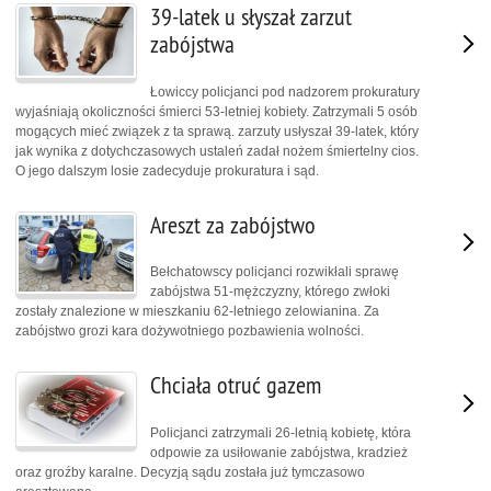
39-latek u słyszał zarzut
zabójstwa
Łowiccy policjanci pod nadzorem prokuratury
wyjaśniają okoliczności śmierci 53-letniej kobiety. Zatrzymali 5 osób
mogących mieć związek z ta sprawą. zarzuty usłyszał 39-latek, który
jak wynika z dotychczasowych ustaleń zadał nożem śmiertelny cios.
O jego dalszym losie zadecyduje prokuratura i sąd.
Areszt za zabójstwo
Bełchatowscy policjanci rozwikłali sprawę
zabójstwa 51-mężczyzny, którego zwłoki
zostały znalezione w mieszkaniu 62-letniego zelowianina. Za
zabójstwo grozi kara dożywotniego pozbawienia wolności.
Chciała otruć gazem
Policjanci zatrzymali 26-letnią kobietę, która
odpowie za usiłowanie zabójstwa, kradzież
oraz groźby karalne. Decyzją sądu została już tymczasowo