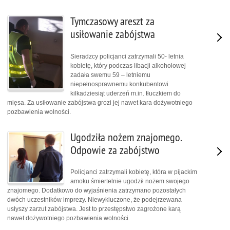
Tymczasowy areszt za
usiłowanie zabójstwa
Sieradzcy policjanci zatrzymali 50- letnia
kobietę, który podczas libacji alkoholowej
zadała swemu 59 – letniemu
niepełnosprawnemu konkubentowi
kilkadziesiąt uderzeń m.in. tłuczkiem do
mięsa. Za usiłowanie zabójstwa grozi jej nawet kara dożywotniego
pozbawienia wolności.
Ugodziła nożem znajomego.
Odpowie za zabójstwo
Policjanci zatrzymali kobietę, która w pijackim
amoku śmiertelnie ugodził nożem swojego
znajomego. Dodatkowo do wyjaśnienia zatrzymano pozostałych
dwóch uczestników imprezy. Niewykluczone, że podejrzewana
usłyszy zarzut zabójstwa. Jest to przestępstwo zagrożone karą
nawet dożywotniego pozbawienia wolności.