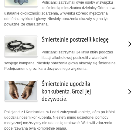
Policjanci zatrzymali dwie osoby w związku
ze śmiercią mieszkańca dzielnicy Górna. trwa
ustalanie okoliczności zdarzenia, w wyniku którego mężczyzna
odniósł rany kłute i głowy. Niestety obrażenia okazały się na tyle
poważne, że ofiara zmarła.
Śmiertelnie postrzelił kolegę
Policjanci zatrzymali 34 latka który podczas
libacji alkoholowej postrzelił z wiatrówki
swojego kompana. Niestety obrażenia głowy okazały się śmiertelne.
Podejrzanemu grozi kara dożywotniego więzienia.
Śmiertelnie ugodziła
konkubenta. Grozi jej
dożywocie.
Policjanci z I Komisariatu w Łodzi zatrzymali kobietę, która po kłótni
ugodziła nożem konkubenta. Niestety mimo udzielonej pomocy
medycznej mężczyzny nie udało się uratować. W chwili zdarzenia
podejrzewana była kompletnie pijana.