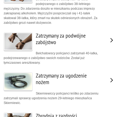
podejrzanego o zabójstwo 38-letniego
mężczyzny. Do zdarzenia doszło w mieszkaniu podczas imprezy
zakrapianej alkoholem. Mężczyźni posprzeczali się i 41-latek
skatował 38-latka, który zmarł na skutek odniesionych obrażeń. Za
zabójstwo grozi nawet dożywocie.
Zatrzymany za podwójne
zabójstwo
Bełchatowscy policjanci zatrzymali 40-latka,
podejrzewanego o zabójstwo swoich rodziców. Został już
tymczasowo aresztowany.
Zatrzymany za ugodzenie
nożem
Skierniewiccy policjanci krótko po zdarzeniu
zatrzymali sprawcę ugodzenia nożem 29-letniego mieszkańca
Skierniewic.
Zbrodnia z zazdrości