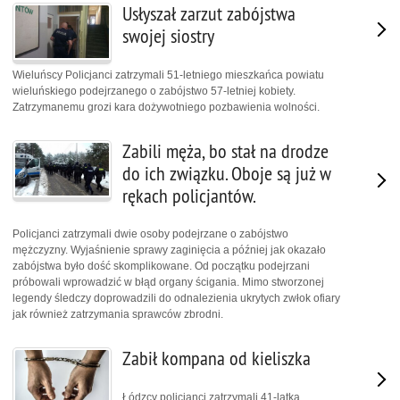
Usłyszał zarzut zabójstwa
swojej siostry
Wieluńscy Policjanci zatrzymali 51-letniego mieszkańca powiatu
wieluńskiego podejrzanego o zabójstwo 57-letniej kobiety.
Zatrzymanemu grozi kara dożywotniego pozbawienia wolności.
Zabili męża, bo stał na drodze
do ich związku. Oboje są już w
rękach policjantów.
Policjanci zatrzymali dwie osoby podejrzane o zabójstwo
mężczyzny. Wyjaśnienie sprawy zaginięcia a później jak okazało
zabójstwa było dość skomplikowane. Od początku podejrzani
próbowali wprowadzić w błąd organy ścigania. Mimo stworzonej
legendy śledczy doprowadzili do odnalezienia ukrytych zwłok ofiary
jak również zatrzymania sprawców zbrodni.
Zabił kompana od kieliszka
Łódzcy policjanci zatrzymali 41-latka