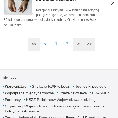
Policjanci zatrzymali 46-letniego mężczyznę,
podejrzanego o to, że ciosem nożem zabił
36-letniego partnera swojej byłej konkubiny. Grozi mu najwyższy
wymiar kary.
<<
<
1
2
>
>>
Informacje
Kierownictwo
Struktura KWP w Łodzi
Jednostki podległe
Współpraca międzynarodowa
Prawa człowieka
ERASMUS+
Patronaty
NSZZ Policjantów Województwa Łódzkiego
Organizacji Województwa Łódzkiego Związku Zawodowego
Policyjna Solidarność
Zarząd Wojewódzki Stowarzyszenia Emerytów i Rencistów w