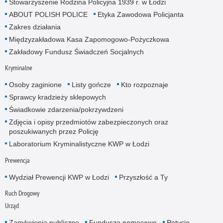
Stowarzyszenie Rodzina Policyjna 1939 r. w Łodzi
ABOUT POLISH POLICE
Etyka Zawodowa Policjanta
Zakres działania
Międzyzakładowa Kasa Zapomogowo-Pożyczkowa
Zakładowy Fundusz Świadczeń Socjalnych
Kryminalne
Osoby zaginione
Listy gończe
Kto rozpoznaje
Sprawcy kradzieży sklepowych
Świadkowie zdarzenia/pokrzywdzeni
Zdjęcia i opisy przedmiotów zabezpieczonych oraz
poszukiwanych przez Policję
Laboratorium Kryminalistyczne KWP w Łodzi
Prewencja
Wydział Prewencji KWP w Łodzi
Przyszłość a Ty
Ruch Drogowy
Urząd
Zamówienia publiczne
Fundusze pomocowe
Petycje