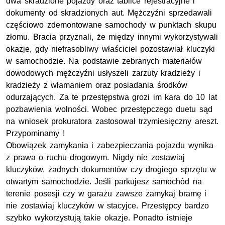
dwa skradzione pojazdy oraz tablice rejestracyjne i
dokumenty od skradzionych aut. Mężczyźni sprzedawali
częściowo zdemontowane samochody w punktach skupu
złomu. Bracia przyznali, że między innymi wykorzystywali
okazje, gdy niefrasobliwy właściciel pozostawiał kluczyki
w samochodzie. Na podstawie zebranych materiałów
dowodowych mężczyźni usłyszeli zarzuty kradzieży i
kradzieży z włamaniem oraz posiadania środków
odurzających. Za te przestępstwa grozi im kara do 10 lat
pozbawienia wolności. Wobec przestępczego duetu sąd
na wniosek prokuratora zastosował trzymiesięczny areszt.
Przypominamy !
Obowiązek zamykania i zabezpieczania pojazdu wynika
z prawa o ruchu drogowym. Nigdy nie zostawiaj
kluczyków, żadnych dokumentów czy drogiego sprzętu w
otwartym samochodzie. Jeśli parkujesz samochód na
terenie posesji czy w garażu zawsze zamykaj bramę i
nie zostawiaj kluczyków w stacyjce. Przestępcy bardzo
szybko wykorzystują takie okazje. Ponadto istnieje