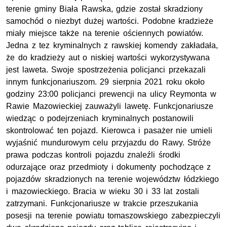
terenie gminy Biała Rawska, gdzie został skradziony
samochód o niezbyt dużej wartości. Podobne kradzieże
miały miejsce także na terenie ościennych powiatów.
Jedna z tez kryminalnych z rawskiej komendy zakładała,
że do kradzieży aut o niskiej wartości wykorzystywana
jest laweta. Swoje spostrzeżenia policjanci przekazali
innym funkcjonariuszom. 29 sierpnia 2021 roku około
godziny 23:00 policjanci prewencji na ulicy Reymonta w
Rawie Mazowieckiej zauważyli lawetę. Funkcjonariusze
wiedząc o podejrzeniach kryminalnych postanowili
skontrolować ten pojazd. Kierowca i pasażer nie umieli
wyjaśnić mundurowym celu przyjazdu do Rawy. Stróże
prawa podczas kontroli pojazdu znaleźli środki
odurzające oraz przedmioty i dokumenty pochodzące z
pojazdów skradzionych na terenie województw łódzkiego
i mazowieckiego. Bracia w wieku 30 i 33 lat zostali
zatrzymani. Funkcjonariusze w trakcie przeszukania
posesji na terenie powiatu tomaszowskiego zabezpieczyli