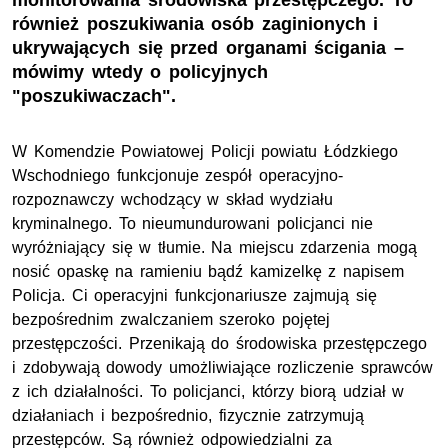
monitorowania środowiska przestępczego. To
również poszukiwania osób zaginionych i
ukrywających się przed organami ścigania –
mówimy wtedy o policyjnych
"poszukiwaczach".
W Komendzie Powiatowej Policji powiatu Łódzkiego
Wschodniego funkcjonuje zespół operacyjno-
rozpoznawczy wchodzący w skład wydziału
kryminalnego. To nieumundurowani policjanci nie
wyróżniający się w tłumie. Na miejscu zdarzenia mogą
nosić opaskę na ramieniu bądź kamizelkę z napisem
Policja. Ci operacyjni funkcjonariusze zajmują się
bezpośrednim zwalczaniem szeroko pojętej
przestępczości. Przenikają do środowiska przestępczego
i zdobywają dowody umożliwiające rozliczenie sprawców
z ich działalności. To policjanci, którzy biorą udział w
działaniach i bezpośrednio, fizycznie zatrzymują
przestępców. Są również odpowiedzialni za