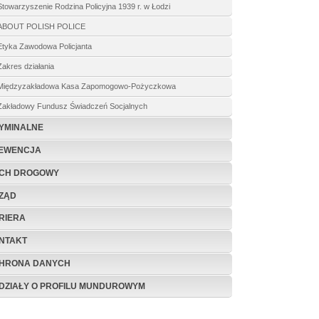
Stowarzyszenie Rodzina Policyjna 1939 r. w Łodzi
ABOUT POLISH POLICE
Etyka Zawodowa Policjanta
Zakres działania
Międzyzakładowa Kasa Zapomogowo-Pożyczkowa
Zakładowy Fundusz Świadczeń Socjalnych
YMINALNE
EWENCJA
CH DROGOWY
ZĄD
RIERA
NTAKT
HRONA DANYCH
DZIAŁY O PROFILU MUNDUROWYM