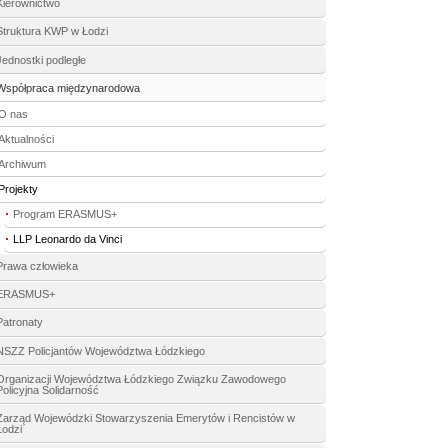
Kierownictwo
Struktura KWP w Łodzi
Jednostki podległe
Współpraca międzynarodowa
O nas
Aktualności
Archiwum
Projekty
Program ERASMUS+
LLP Leonardo da Vinci
Prawa człowieka
ERASMUS+
Patronaty
NSZZ Policjantów Województwa Łódzkiego
Organizacji Województwa Łódzkiego Związku Zawodowego
Policyjna Solidarność
Zarząd Wojewódzki Stowarzyszenia Emerytów i Rencistów w
Łodzi