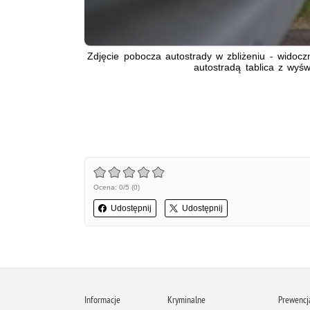
Zdjęcie pobocza autostrady w zbliżeniu - widoc
autostradą tablica z wyś
Ocena: 0/5 (0)
Udostępnij
Udostępnij
Informacje
Kryminalne
Prewencj