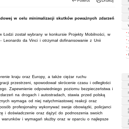
Powrót
Drukuj
tradowej w celu minimalizacji skutków poważnych zdarzeń
w Łodzi został wybrany w konkursie Projekty Mobilności, w
- Leonardo da Vinci i otrzymał dofinansowanie z Unii
renie kraju oraz Europy, a także ciężar ruchu
racji przestrzeni, spowodował skrócenie czasu i odległości
ego. Zapewnienie odpowiedniego poziomu bezpieczeństwa i
darzeń na drogach i autostradach, stawia przed polską
znych wymaga od niej natychmiastowej reakcji oraz
osób profesjonalny wykonywać swoje obowiązki, policjanci
zę i doświadczenie oraz dążyć do podnoszenia swoich
o warunków i wymagań służby oraz w oparciu o najlepsze