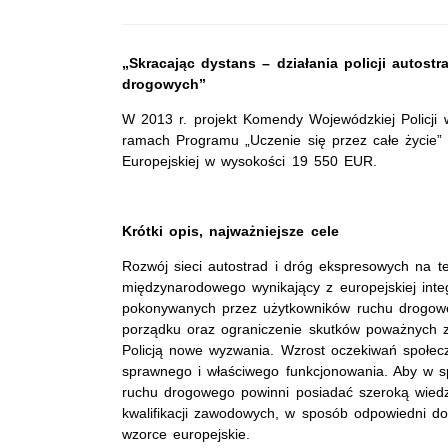
„Skracając dystans – działania policji autos
drogowych”
W 2013 r. projekt Komendy Wojewódzkiej Policji 
ramach Programu „Uczenie się przez całe życie” 
Europejskiej w wysokości 19 550 EUR.
Krótki opis, najważniejsze cele
Rozwój sieci autostrad i dróg ekspresowych na te
międzynarodowego wynikający z europejskiej integ
pokonywanych przez użytkowników ruchu drogow
porządku oraz ograniczenie skutków poważnych z
Policją nowe wyzwania. Wzrost oczekiwań społec
sprawnego i właściwego funkcjonowania. Aby w sp
ruchu drogowego powinni posiadać szeroką wied
kwalifikacji zawodowych, w sposób odpowiedni d
wzorce europejskie.