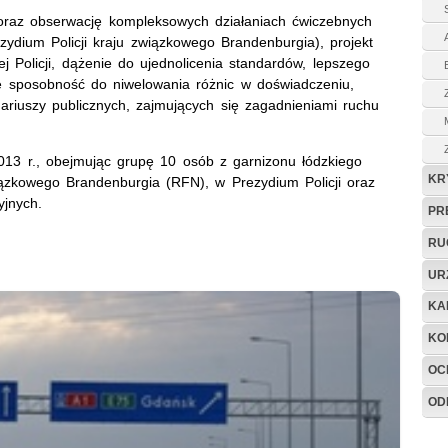
oraz obserwację kompleksowych działaniach ćwiczebnych
ydium Policji kraju związkowego Brandenburgia), projekt
iej Policji, dążenie do ujednolicenia standardów, lepszego
że sposobność do niwelowania różnic w doświadczeniu,
riuszy publicznych, zajmujących się zagadnieniami ruchu
013 r., obejmując grupę 10 osób z garnizonu łódzkiego
KR
związkowego Brandenburgia (RFN), w Prezydium Policji oraz
yjnych.
PR
RU
UR
KA
KO
OC
OD