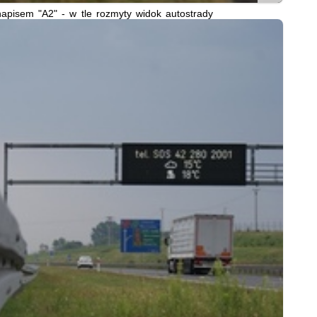
apisem "A2" - w tle rozmyty widok autostrady