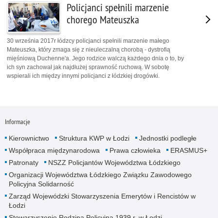
Policjanci spełnili marzenie
chorego Mateuszka
30 września 2017r łódzcy policjanci spełnili marzenie małego
Mateuszka, który zmaga się z nieuleczalną chorobą - dystrofią
mięśniową Duchenne'a. Jego rodzice walczą każdego dnia o to, by
ich syn zachował jak najdłużej sprawność ruchową. W sobotę
wspierali ich między innymi policjanci z łódzkiej drogówki.
Informacje
Kierownictwo
Struktura KWP w Łodzi
Jednostki podległe
Współpraca międzynarodowa
Prawa człowieka
ERASMUS+
Patronaty
NSZZ Policjantów Województwa Łódzkiego
Organizacji Województwa Łódzkiego Związku Zawodowego
Policyjna Solidarność
Zarząd Wojewódzki Stowarzyszenia Emerytów i Rencistów w
Łodzi
Stowarzyszenie Rodzina Policyjna 1939 r. w Łodzi