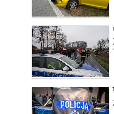
P
s
d
P
k