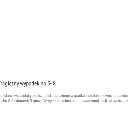
Tragiczny wypadek na S- 8
olicjanci wyjaśniają okoliczności tragicznego wypadku z udziałem dwóch pojazdów
uchu S-8 (kierunek Rzgów). W wypadku mimo przeprowadzonej akcji ratowniczej z