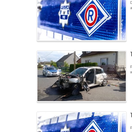
D
a
P
w
P