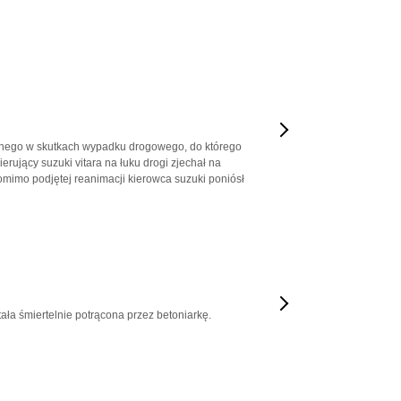
icznego w skutkach wypadku drogowego, do którego
rujący suzuki vitara na łuku drogi zjechał na
mimo podjętej reanimacji kierowca suzuki poniósł
ła śmiertelnie potrącona przez betoniarkę.