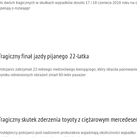
o dwóch tragicznych w skutkach wypadków doszło 17 i 18 czerwca 2016 roku na d
pelują o rozwagę!
Tragiczny finał jazdy pijanego 22-latka
olicjanci zatrzymali 22-letniego nietrzeźwego kierującego, który straciła panowan
yniku odniesionych obrażeń zmarł 60-letni pasażer.
Tragiczny skutek zderzenia toyoty z ciężarowym mercedes
oddębiccy policjanci pod nadzorem prokuratora wyjaśniają okoliczności wypadku