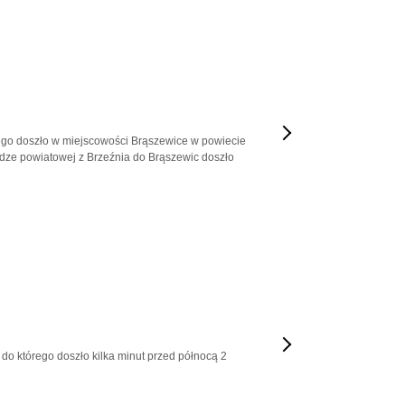
rego doszło w miejscowości Brąszewice w powiecie
odze powiatowej z Brzeźnia do Brąszewic doszło
do którego doszło kilka minut przed północą 2