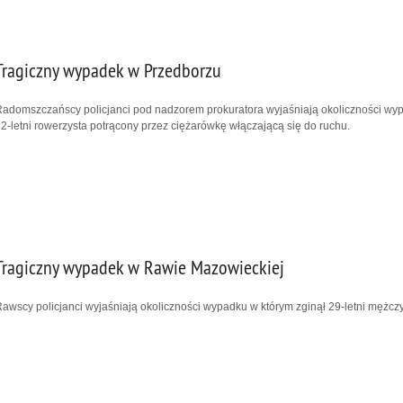
Tragiczny wypadek w Przedborzu
adomszczańscy policjanci pod nadzorem prokuratora wyjaśniają okoliczności wy
2-letni rowerzysta potrącony przez ciężarówkę włączającą się do ruchu.
Tragiczny wypadek w Rawie Mazowieckiej
awscy policjanci wyjaśniają okoliczności wypadku w którym zginął 29-letni mężczy