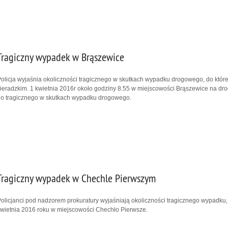
Tragiczny wypadek w Brąszewice
olicja wyjaśnia okoliczności tragicznego w skutkach wypadku drogowego, do któ
ieradzkim. 1 kwietnia 2016r około godziny 8.55 w miejscowości Brąszewice na dr
o tragicznego w skutkach wypadku drogowego.
Tragiczny wypadek w Chechle Pierwszym
olicjanci pod nadzorem prokuratury wyjaśniają okoliczności tragicznego wypadku, 
wietnia 2016 roku w miejscowości Chechło Pierwsze.