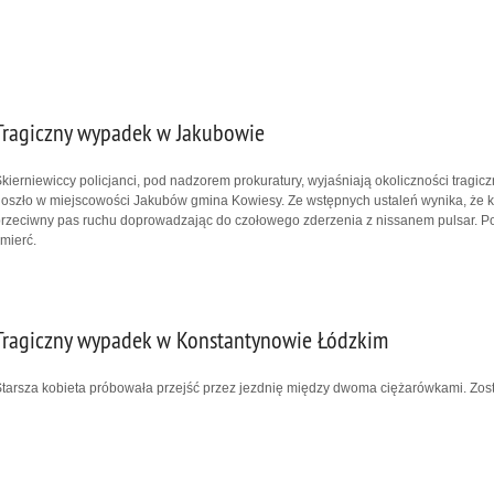
Tragiczny wypadek w Jakubowie
kierniewiccy policjanci, pod nadzorem prokuratury, wyjaśniają okoliczności trag
oszło w miejscowości Jakubów gmina Kowiesy. Ze wstępnych ustaleń wynika, że kie
rzeciwny pas ruchu doprowadzając do czołowego zderzenia z nissanem pulsar. Po
mierć.
Tragiczny wypadek w Konstantynowie Łódzkim
tarsza kobieta próbowała przejść przez jezdnię między dwoma ciężarówkami. Zosta