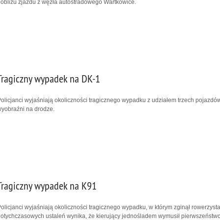
obliżu zjazdu z węzła autostradowego Wartkowice.
Tragiczny wypadek na DK-1
olicjanci wyjaśniają okoliczności tragicznego wypadku z udziałem trzech pojazdów
yobraźni na drodze.
Tragiczny wypadek na K91
olicjanci wyjaśniają okoliczności tragicznego wypadku, w którym zginął rowerzysta
otychczasowych ustaleń wynika, że kierujący jednośladem wymusił pierwszeństwo