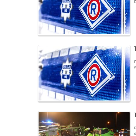
p
P
w
P
d