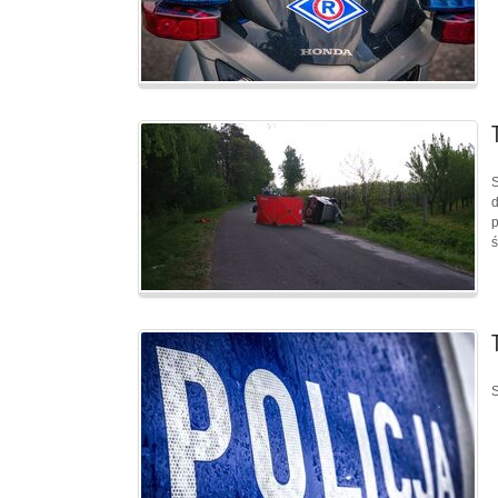
S
d
p
ś
S