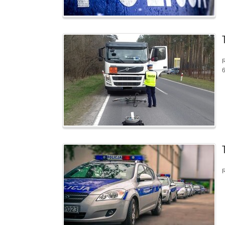
R
6
R