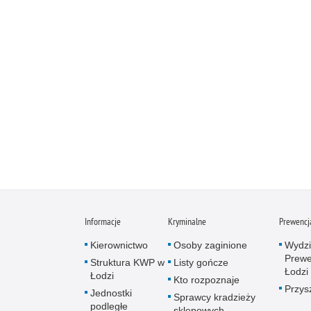
Informacje
Kryminalne
Prewencj
Kierownictwo
Osoby zaginione
Wydzi
Prewe
Struktura KWP w
Listy gończe
Łodzi
Łodzi
Kto rozpoznaje
Przys
Jednostki
Sprawcy kradzieży
podległe
sklepowych