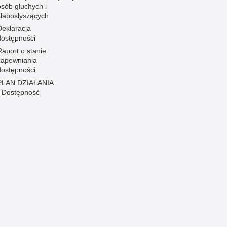
osób głuchych i
słabosłyszących
Deklaracja
dostępności
Raport o stanie
zapewniania
dostępności
PLAN DZIAŁANIA
- Dostępność