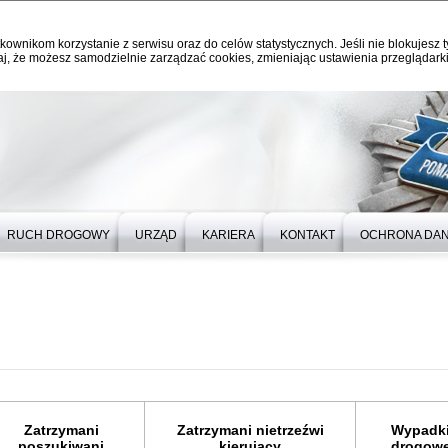
kownikom korzystanie z serwisu oraz do celów statystycznych. Jeśli nie blokujesz t
j, że możesz samodzielnie zarządzać cookies, zmieniając ustawienia przeglądarki
RUCH DROGOWY
URZĄD
KARIERA
KONTAKT
OCHRONA DA
Zatrzymani
Zatrzymani nietrzeźwi
Wypadk
poszukiwani
kierujący
drogow