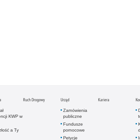
a
Ruch Drogowy
Urząd
Kariera
Ko
ał
Zamówienia
ncji KWP w
publiczne
Fundusze
złość a Ty
pomocowe
Petycje