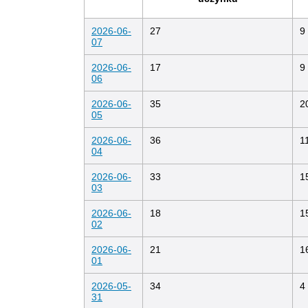
2026-06-
27
9
07
2026-06-
17
9
06
2026-06-
35
2
05
2026-06-
36
1
04
2026-06-
33
1
03
2026-06-
18
1
02
2026-06-
21
1
01
2026-05-
34
4
31