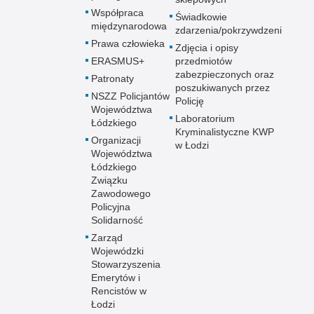
Współpraca
Świadkowie
międzynarodowa
zdarzenia/pokrzywdzeni
Prawa człowieka
Zdjęcia i opisy
ERASMUS+
przedmiotów
zabezpieczonych oraz
Patronaty
poszukiwanych przez
NSZZ Policjantów
Policję
Województwa
Laboratorium
Łódzkiego
Kryminalistyczne KWP
Organizacji
w Łodzi
Województwa
Łódzkiego
Związku
Zawodowego
Policyjna
Solidarność
Zarząd
Wojewódzki
Stowarzyszenia
Emerytów i
Rencistów w
Łodzi