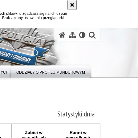
ych plików, to zgadzasz się na ich użycie
. Brak zmiany ustawienia przeglądarki
otwórz wysz
NYCH
ODDZIAŁY O PROFILU MUNDUROWYM
Statystyki dnia
i
Zabici w
Ranni w
e
wypadkach
wypadkach