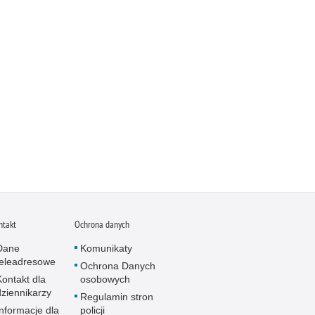
ntakt
Ochrona danych
Dane
Komunikaty
teleadresowe
Ochrona Danych
Kontakt dla
osobowych
dziennikarzy
Regulamin stron
Informacje dla
policji