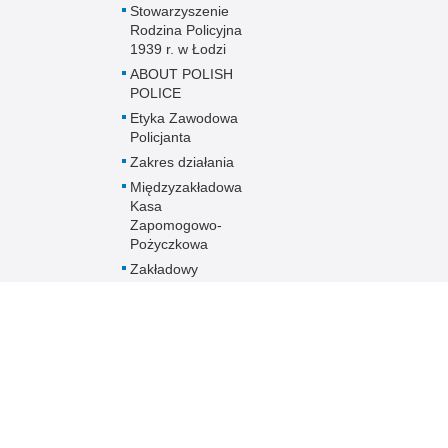
Stowarzyszenie
Rodzina Policyjna
1939 r. w Łodzi
ABOUT POLISH
POLICE
Etyka Zawodowa
Policjanta
Zakres działania
Międzyzakładowa
Kasa
Zapomogowo-
Pożyczkowa
Zakładowy
Fundusz
Świadczeń
Socjalnych
Oddziały o profilu
mundurowym
Aktualności