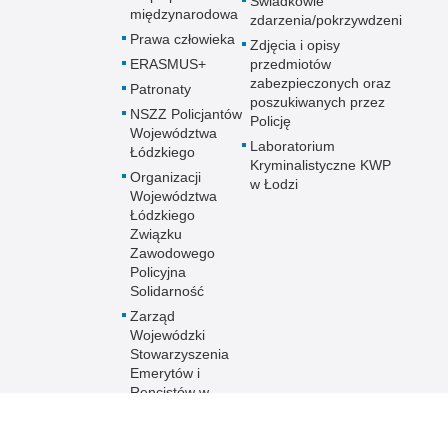
Świadkowie
międzynarodowa
zdarzenia/pokrzywdzeni
Prawa człowieka
Zdjęcia i opisy
ERASMUS+
przedmiotów
zabezpieczonych oraz
Patronaty
poszukiwanych przez
NSZZ Policjantów
Policję
Województwa
Laboratorium
Łódzkiego
Kryminalistyczne KWP
Organizacji
w Łodzi
Województwa
Łódzkiego
Związku
Zawodowego
Policyjna
Solidarność
Zarząd
Wojewódzki
Stowarzyszenia
Emerytów i
Rencistów w
Łodzi
Stowarzyszenie