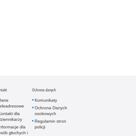
ntakt
Ochrona danych
Dane
Komunikaty
teleadresowe
Ochrona Danych
Kontakt dla
osobowych
dziennikarzy
Regulamin stron
Informacje dla
policji
osób głuchych i