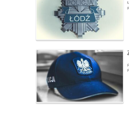
Ł
p
P
F