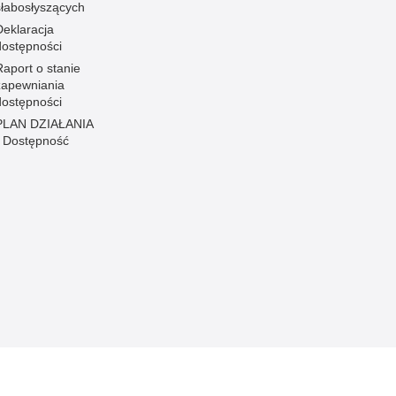
słabosłyszących
Deklaracja
dostępności
Raport o stanie
zapewniania
dostępności
PLAN DZIAŁANIA
- Dostępność