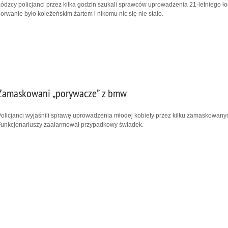
ódzcy policjanci przez kilka godzin szukali sprawców uprowadzenia 21-letniego łod
orwanie było koleżeńskim żartem i nikomu nic się nie stało.
Zamaskowani „porywacze” z bmw
olicjanci wyjaśnili sprawę uprowadzenia młodej kobiety przez kilku zamaskowanyc
unkcjonariuszy zaalarmował przypadkowy świadek.