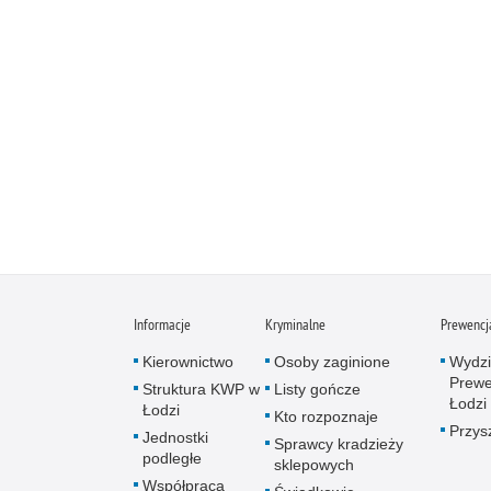
Informacje
Kryminalne
Prewencj
Kierownictwo
Osoby zaginione
Wydzi
Prewe
Struktura KWP w
Listy gończe
Łodzi
Łodzi
Kto rozpoznaje
Przys
Jednostki
Sprawcy kradzieży
podległe
sklepowych
Współpraca