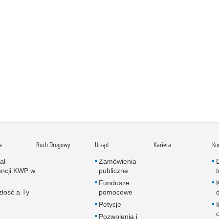
a
Ruch Drogowy
Urząd
Kariera
Ko
ał
Zamówienia
ncji KWP w
publiczne
Fundusze
złość a Ty
pomocowe
Petycje
Pozwolenia i