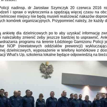
icji nadinsp. dr Jarosław Szymczyk 20 czerwca 2016 rok
hodzeń i spraw o wykroczenia a spędzają więcej czasu na ob
zielnicowi miejscy nie będą musieli realizować nakazów dopr
ych komórek organizacyjnych. Przypomnieć należy, że każdy dzi
kietę dla dzielnicowych po to aby uzyskać informację zwro
 co należałoby zmienić żeby jeszcze bardziej to usprawnić. An
wdrażania programu na terenie Łódzkiego Garnizonu Policji 
tur NOP (nieetatowych oddziałów prewencji) wykluczająca
cznej dzielnicowych, wyposażenie w telefony komórkowe z dos
ikacji What’s Up, szkolenia lokalne będące odpowiedzią na bie