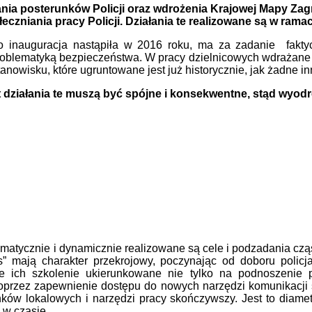
ania posterunków Policji oraz wdrożenia Krajowej Mapy Zag
czniania pracy Policji. Działania te realizowane są w rama
go inauguracja nastąpiła w 2016 roku, ma za zadanie faktyc
oblematyką bezpieczeństwa. W pracy dzielnicowych wdrażane
owisku, które ugruntowane jest już historycznie, jak żadne in
 działania te muszą być spójne i konsekwentne, stąd wyod
atycznie i dynamicznie realizowane są cele i podzadania czą
s” mają charakter przekrojowy, poczynając od doboru polic
iwe ich szkolenie ukierunkowane nie tylko na podnoszeni
oprzez zapewnienie dostępu do nowych narzędzi komunikacji 
ków lokalowych i narzędzi pracy skończywszy. Jest to diam
 w czasie.