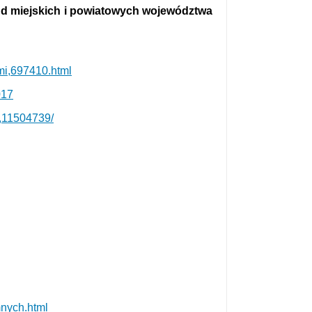
d miejskich i powiatowych województwa
ami,697410.html
017
m,11504739/
mnych.html