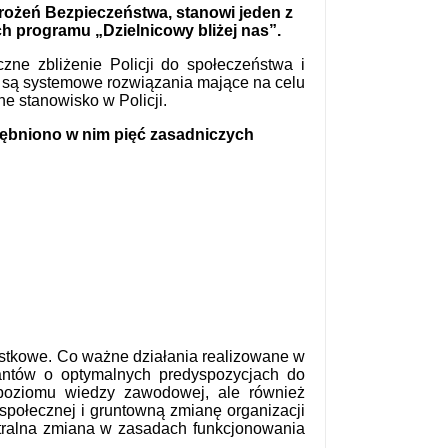
rożeń Bezpieczeństwa, stanowi jeden z
ch programu „Dzielnicowy bliżej nas”.
zne zbliżenie Policji do społeczeństwa i
 są systemowe rozwiązania mające na celu
ne stanowisko w Policji.
rębniono w nim pięć zasadniczych
stkowe. Co ważne działania realizowane w
jantów o optymalnych predyspozycjach do
e poziomu wiedzy zawodowej, ale również
społecznej i gruntowną zmianę organizacji
etralna zmiana w zasadach funkcjonowania