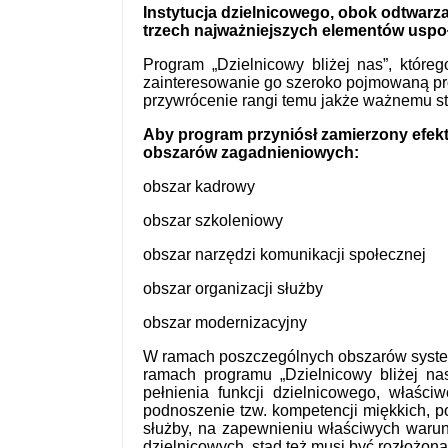
Instytucja dzielnicowego, obok odtwarz
trzech najważniejszych elementów uspołe
Program „Dzielnicowy bliżej nas”, które
zainteresowanie go szeroko pojmowaną pr
przywrócenie rangi temu jakże ważnemu stan
Aby program przyniósł zamierzony efekt
obszarów zagadnieniowych:
obszar kadrowy
obszar szkoleniowy
obszar narzędzi komunikacji społecznej
obszar organizacji służby
obszar modernizacyjny
W ramach poszczególnych obszarów system
ramach programu „Dzielnicowy bliżej na
pełnienia funkcji dzielnicowego, właśc
podnoszenie tzw. kompetencji miękkich, p
służby, na zapewnieniu właściwych warun
dzielnicowych, stąd też musi być rozłożona