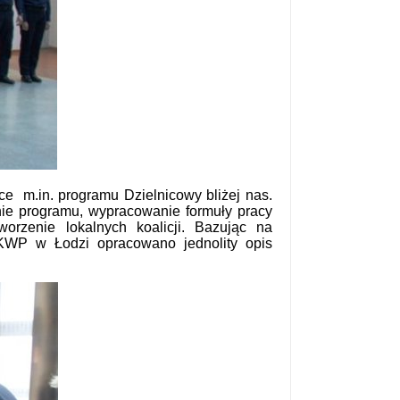
ce m.in. programu Dzielnicowy bliżej nas.
nie programu, wypracowanie formuły pracy
worzenie lokalnych koalicji. Bazując na
 KWP w Łodzi opracowano jednolity opis