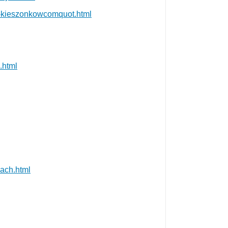
op-kieszonkowcomquot.html
.html
zach.html