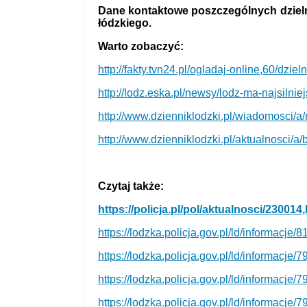
Dane kontaktowe poszczególnych dziel
łódzkiego.
Warto zobaczyć:
http://fakty.tvn24.pl/ogladaj-online,60/dz
http://lodz.eska.pl/newsy/lodz-ma-najsilni
http://www.dzienniklodzki.pl/wiadomosci/a/
http://www.dzienniklodzki.pl/aktualnosci/a
Czytaj także:
https://policja.pl/pol/aktualnosci/2300
https://lodzka.policja.gov.pl/ld/informacje
https://lodzka.policja.gov.pl/ld/informacj
https://lodzka.policja.gov.pl/ld/informacj
https://lodzka.policja.gov.pl/ld/informac