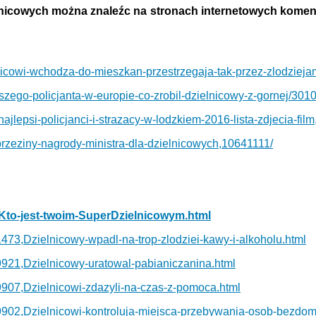
nicowych można znaleźc na stronach internetowych komen
ielnicowi-wchodza-do-mieszkan-przestrzegaja-tak-przez-zlodziej
ejszego-policjanta-w-europie-co-zrobil-dzielnicowy-z-gornej/301
najlepsi-policjanci-i-strazacy-w-lodzkiem-2016-lista-zdjecia-fil
/brzeziny-nagrody-ministra-dla-dzielnicowych,10641111/
14,Kto-jest-twoim-SuperDzielnicowym.html
/81473,Dzielnicowy-wpadl-na-trop-zlodziei-kawy-i-alkoholu.html
e/79921,Dzielnicowy-uratowal-pabianiczanina.html
e/79907,Dzielnicowi-zdazyli-na-czas-z-pomoca.html
je/79902,Dzielnicowi-kontroluja-miejsca-przebywania-osob-bezdo